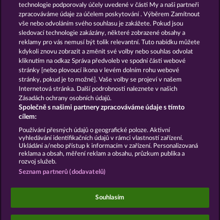
technologie podporovaly účely uvedené v části My a naši partneři
ROYAL SEVEN
GOLDEN EI OF
zpracováváme údaje za účelem poskytování . Výběrem Zamítnout
MOORHUHN
vše nebo odvoláním svého souhlasu je zakážete. Pokud jsou
sledovací technologie zakázány, některé zobrazené obsahy a
Zobrazit všechny hry
reklamy pro vás nemusí být tolik relevantní. Tuto nabídku můžete
kdykoli znovu zobrazit a změnit své volby nebo souhlas odvolat
kliknutím na odkaz Správa předvoleb ve spodní části webové
Podmínky
Prohlášení o ochraně údajů
stránky [nebo plovoucí ikona v levém dolním rohu webové
stránky, pokud je to možné]. Vaše volby se projeví v našem
Kontakt
Společnost
Časté dotazy
Internetová stránka. Další podrobnosti naleznete v našich
Zásadách ochrany osobních údajů.
Společně s našimi partnery zpracováváme údaje s tímto
Facebook
cílem:
Podat Žádost o Odstoupení
Používání přesných údajů o geografické poloze. Aktivní
vyhledávání identifikačních údajů v rámci vlastností zařízení.
Ukládání a/nebo přístup k informacím v zařízení. Personalizovaná
reklama a obsah, měření reklam a obsahu, průzkum publika a
rozvoj služeb.
Seznam partnerů (dodavatelů)
Sociální kasinové hry jsou určeny výhradně k
zábavním účelům a nemají vůbec žádný vliv na
Souhlasím
možné budoucí úspěchy v oblasti hazardu se
skutečnými penězi.