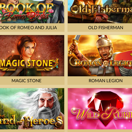
OOK OF ROMEO AND JULIA
OLD FISHERMAN
MAGIC STONE
ROMAN LEGION