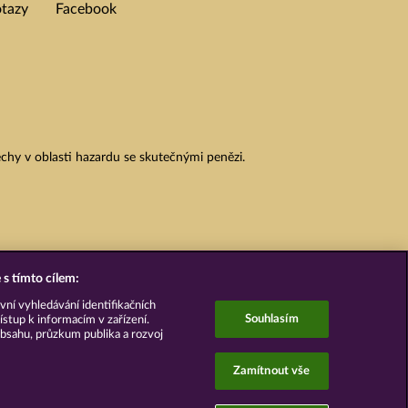
otazy
Facebook
chy v oblasti hazardu se skutečnými penězi.
s tímto cílem:
vní vyhledávání identifikačních
Souhlasím
ístup k informacím v zařízení.
bsahu, průzkum publika a rozvoj
Zamítnout vše