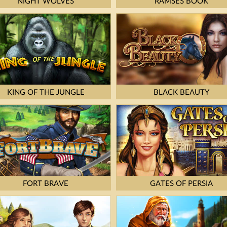
NIGHT WOLVES
RAMSES BOOK
KING OF THE JUNGLE
BLACK BEAUTY
FORT BRAVE
GATES OF PERSIA