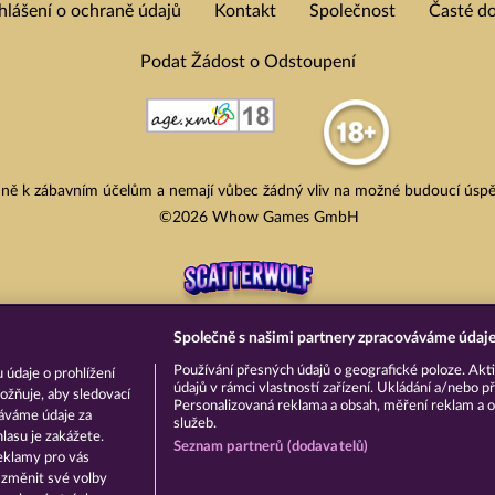
hlášení o ochraně údajů
Kontakt
Společnost
Časté d
Podat Žádost o Odstoupení
adně k zábavním účelům a nemají vůbec žádný vliv na možné budoucí úspě
©2026 Whow Games GmbH
Společně s našimi partnery zpracováváme údaje 
Používání přesných údajů o geografické poloze. Akti
 údaje o prohlížení
údajů v rámci vlastností zařízení. Ukládání a/nebo př
ožňuje, aby sledovací
Personalizovaná reklama a obsah, měření reklam a o
váváme údaje za
služeb.
asu je zakážete.
Seznam partnerů (dodavatelů)
eklamy pro vás
a změnit své volby