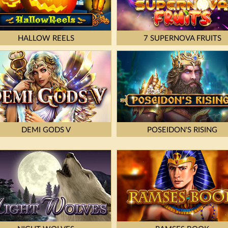
HALLOW REELS
7 SUPERNOVA FRUITS
DEMI GODS V
POSEIDON'S RISING