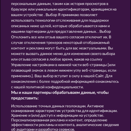
персональным данным, таким как история просмотров в
JACK POTTER & THE BOOK OF DYNASTIES 6
LUCKY PHARAOH WILD
браузере или уникальным идентификаторам, хранящимся на
вашем устройстве . Выбор Я принимаю позволяет
использовать технологии отслеживания для поддержки
описанных ниже целей, которые обрабатываются нами и
нашими партнерами для предоставления данных. . Выбор
Отклонить все или отзыв вашего согласия отключит их. В
случае отключения трекеров некоторый отображаемый
контент и реклама могут быть для вас неактуальными. Вы
PHARAOS RICHES
RAMSES BOOK
можете вызвать данное меню для изменения своего выбора
или отзыва согласия в любое время, нажав на ссылку
Управление настройками в нижней части веб-страницы [или
плавающий значок в левом нижнем углу веб-страницы, если
Правила
КОНФИДЕНЦИАЛЬНОСТЬ
применимо.]. Ваш выбор вступит в силу в нашей Сайт. Для
ознакомления с более подробной информацией ознакомьтесь
О компании
Компания
ЧаВо
с нашей политикой конфиденциальности.
Мы и наши партнеры обрабатываем данные, чтобы
Facebook
предоставить:
Использование точных данных геолокации. Активное
Отправить Запрос об Отказе
сканирование характеристик устройства для идентификации.
Хранение и (или) доступ к информации на устройстве.
Персонализированная реклама и контент, определение
эффективности рекламы и контента, аналитические сведения
об аудитории и разработка сервисов.