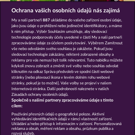
EGGCITING FRUITS - HOLD & SPIN
SIMPLY THE BEST
Ochrana vašich osobních údajů nás zajímá
My a naši partneři
887
ukládáme do vašeho zařízení osobní údaje,
jako jsou údaje o prohlížení nebo jedinečné identifikátory, a máme
k nim přístup . Výběr Souhlasím umožňuje, aby sledovací
technologie podporovaly účely uvedené v části My a naši partneři
zpracováváme údaje za účelem poskytování . Výběrem Zamítnout
vše nebo odvoláním svého souhlasu je zakážete. Pokud jsou
PIGGY KINGS
EGYPTIAN MOON
sledovací technologie zakázány, některé zobrazené obsahy a
reklamy pro vás nemusí být tolik relevantní. Tuto nabídku můžete
kdykoli znovu zobrazit a změnit své volby nebo souhlas odvolat
kliknutím na odkaz Správa předvoleb ve spodní části webové
Podmínky
Prohlášení o ochraně údajů
stránky [nebo plovoucí ikona v levém dolním rohu webové
stránky, pokud je to možné]. Vaše volby se projeví v našem
Kontakt
Společnost
Časté dotazy
Internetová stránka. Další podrobnosti naleznete v našich
Zásadách ochrany osobních údajů.
Společně s našimi partnery zpracováváme údaje s tímto
Facebook
cílem:
Podat Žádost o Odstoupení
Používání přesných údajů o geografické poloze. Aktivní
vyhledávání identifikačních údajů v rámci vlastností zařízení.
Ukládání a/nebo přístup k informacím v zařízení. Personalizovaná
reklama a obsah, měření reklam a obsahu, průzkum publika a
rozvoj služeb.