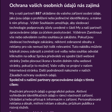
Ochrana vašich osobních údajů nás zajímá
My a naši partneři
887
ukládáme do vašeho zařízení osobní údaje,
jako jsou údaje o prohlížení nebo jedinečné identifikátory, a máme
k nim přístup . Výběr Souhlasím umožňuje, aby sledovací
technologie podporovaly účely uvedené v části My a naši partneři
ROMAN LEGION XTREME
MAAAX DIAMONDS
zpracováváme údaje za účelem poskytování . Výběrem Zamítnout
vše nebo odvoláním svého souhlasu je zakážete. Pokud jsou
sledovací technologie zakázány, některé zobrazené obsahy a
reklamy pro vás nemusí být tolik relevantní. Tuto nabídku můžete
kdykoli znovu zobrazit a změnit své volby nebo souhlas odvolat
kliknutím na odkaz Správa předvoleb ve spodní části webové
WILD RAPA NUI
SUPER DUPER MOORHUHN
stránky [nebo plovoucí ikona v levém dolním rohu webové
stránky, pokud je to možné]. Vaše volby se projeví v našem
Internetová stránka. Další podrobnosti naleznete v našich
Zásadách ochrany osobních údajů.
Společně s našimi partnery zpracováváme údaje s tímto
cílem:
Podmínky
Prohlášení o ochraně údajů
Používání přesných údajů o geografické poloze. Aktivní
vyhledávání identifikačních údajů v rámci vlastností zařízení.
Kontakt
Společnost
Časté dotazy
Ukládání a/nebo přístup k informacím v zařízení. Personalizovaná
reklama a obsah, měření reklam a obsahu, průzkum publika a
rozvoj služeb.
Facebook