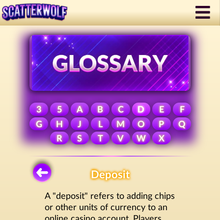
3
5
A
B
C
D
E
F
G
H
J
L
M
O
P
Q
R
S
T
V
W
X
Deposit
A "deposit" refers to adding chips
or other units of currency to an
online casino account. Players