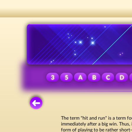
3
5
A
B
C
D
The term "hit and run" is a term 
immediately after a big win. Thus, 
form of playing to be rather short-