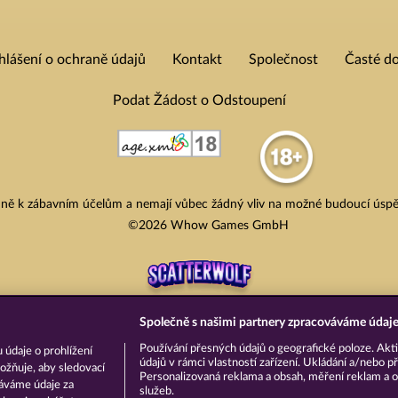
hlášení o ochraně údajů
Kontakt
Společnost
Časté d
Podat Žádost o Odstoupení
adně k zábavním účelům a nemají vůbec žádný vliv na možné budoucí úspě
©2026 Whow Games GmbH
Společně s našimi partnery zpracováváme údaje 
Používání přesných údajů o geografické poloze. Akti
 údaje o prohlížení
údajů v rámci vlastností zařízení. Ukládání a/nebo př
ožňuje, aby sledovací
Personalizovaná reklama a obsah, měření reklam a o
váváme údaje za
služeb.