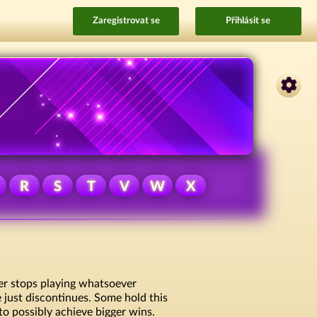
Zaregistrovat se
Přihlásit se
R
S
T
V
W
X
er stops playing whatsoever
e just discontinues. Some hold this
 to possibly achieve bigger wins.