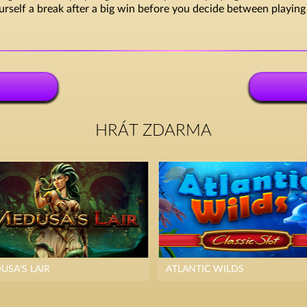
elf a break after a big win before you decide between playing fu
HRÁT ZDARMA
USA'S LAIR
ATLANTIC WILDS