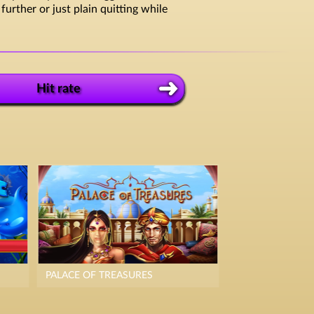
rther or just plain quitting while
Hit rate
PALACE OF TREASURES