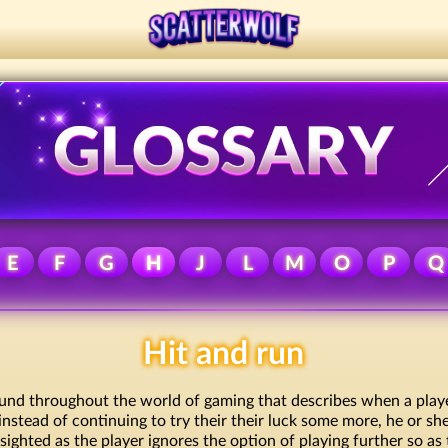
E
F
G
H
J
L
M
O
P
Q
Hit and run
found throughout the world of gaming that describes when a play
instead of continuing to try their their luck some more, he or sh
sighted as the player ignores the option of playing further so as