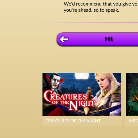
We'd recommend that you give yours
you're ahead, so to speak.
Hit
CREATURES OF THE NIGHT
MED