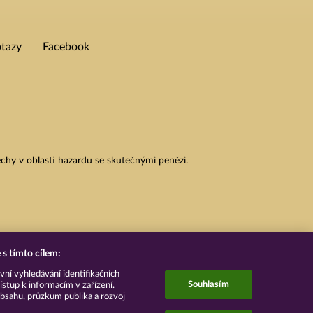
otazy
Facebook
chy v oblasti hazardu se skutečnými penězi.
s tímto cílem:
vní vyhledávání identifikačních
Souhlasím
ístup k informacím v zařízení.
bsahu, průzkum publika a rozvoj