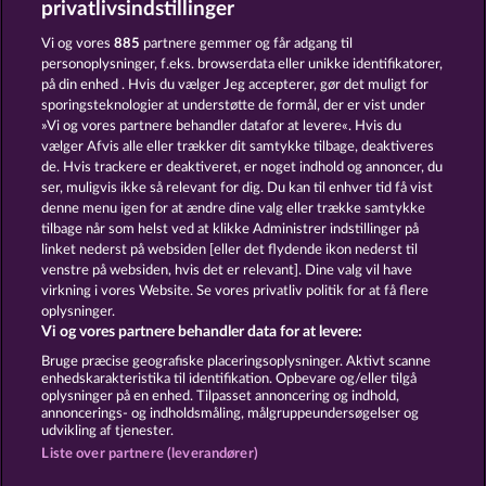
privatlivsindstillinger
FANCY FRUITS ROAR
40 THIEVES
Vi og vores
885
partnere gemmer og får adgang til
personoplysninger, f.eks. browserdata eller unikke identifikatorer,
på din enhed . Hvis du vælger Jeg accepterer, gør det muligt for
sporingsteknologier at understøtte de formål, der er vist under
»Vi og vores partnere behandler datafor at levere«. Hvis du
vælger Afvis alle eller trækker dit samtykke tilbage, deaktiveres
de. Hvis trackere er deaktiveret, er noget indhold og annoncer, du
ser, muligvis ikke så relevant for dig. Du kan til enhver tid få vist
TOTAL ECLIPSE
SUPER DUPER CHERRY
denne menu igen for at ændre dine valg eller trække samtykke
tilbage når som helst ved at klikke Administrer indstillinger på
linket nederst på websiden [eller det flydende ikon nederst til
Vilkår og betingelser
Datasikkerhed
venstre på websiden, hvis det er relevant]. Dine valg vil have
virkning i vores Website. Se vores privatliv politik for at få flere
oplysninger.
Kontakt
Virksomhed
FAQ
Facebook
Vi og vores partnere behandler data for at levere:
Indsend anmodning om tilbagetrækning
Bruge præcise geografiske placeringsoplysninger. Aktivt scanne
enhedskarakteristika til identifikation. Opbevare og/eller tilgå
oplysninger på en enhed. Tilpasset annoncering og indhold,
annoncerings- og indholdsmåling, målgruppeundersøgelser og
udvikling af tjenester.
Liste over partnere (leverandører)