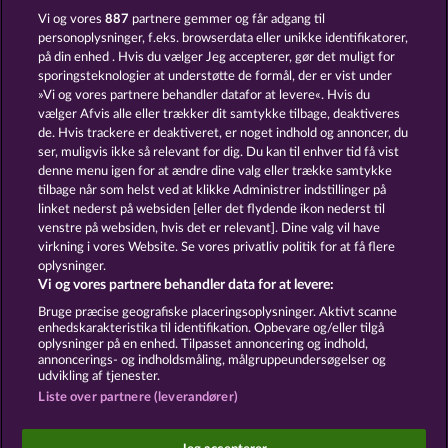
BACK TO THE FRUITS ROAR
FROOTY TROUPE SUN SPLASH
Vi og vores
887
partnere gemmer og får adgang til
personoplysninger, f.eks. browserdata eller unikke identifikatorer,
på din enhed . Hvis du vælger Jeg accepterer, gør det muligt for
sporingsteknologier at understøtte de formål, der er vist under
»Vi og vores partnere behandler datafor at levere«. Hvis du
vælger Afvis alle eller trækker dit samtykke tilbage, deaktiveres
de. Hvis trackere er deaktiveret, er noget indhold og annoncer, du
ser, muligvis ikke så relevant for dig. Du kan til enhver tid få vist
MIGHTY 40
7 SUPERNOVA FRUITS
denne menu igen for at ændre dine valg eller trække samtykke
tilbage når som helst ved at klikke Administrer indstillinger på
linket nederst på websiden [eller det flydende ikon nederst til
Vilkår og betingelser
Datasikkerhed
venstre på websiden, hvis det er relevant]. Dine valg vil have
virkning i vores Website. Se vores privatliv politik for at få flere
oplysninger.
Kontakt
Virksomhed
FAQ
Facebook
Vi og vores partnere behandler data for at levere:
Indsend anmodning om tilbagetrækning
Bruge præcise geografiske placeringsoplysninger. Aktivt scanne
enhedskarakteristika til identifikation. Opbevare og/eller tilgå
oplysninger på en enhed. Tilpasset annoncering og indhold,
annoncerings- og indholdsmåling, målgruppeundersøgelser og
udvikling af tjenester.
Liste over partnere (leverandører)
Sociale kasinospil har udelukkende et
underholdningsformål og har absolut ingen