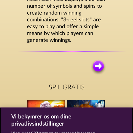
number of symbols and spins to
create random winning
combinations. "3-reel slots" are
easy to play and offer a simple
means by which players can
generate winnings.
SPIL GRATIS
Vi bekymrer os om dine
privatlivsindstillinger
MAJESTIC KING
HALLOW REELS