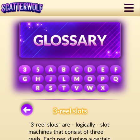
3
5
A
B
C
D
E
F
G
H
J
L
M
O
P
Q
R
S
T
V
W
X
3-reel slots
"3-reel slots" are - logically - slot
machines that consist of three
reels. Each reel displays a certain