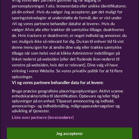
Vi og vores
887
partnere gemmer og får adgang til
personoplysninger, f.eks. browserdata eller unikke identifikatorer,
på din enhed . Hvis du vælger Jeg accepterer, gør det muligt for
sporingsteknologier at understøtte de formål, der er vist under
»Vi og vores partnere behandler datafor at levere«. Hvis du
7 SUPERNOVA FRUITS
TOTAL ECLIPSE
vælger Afvis alle eller trækker dit samtykke tilbage, deaktiveres
de. Hvis trackere er deaktiveret, er noget indhold og annoncer, du
ser, muligvis ikke så relevant for dig. Du kan til enhver tid få vist
denne menu igen for at ændre dine valg eller trække samtykke
tilbage når som helst ved at klikke Administrer indstillinger på
linket nederst på websiden [eller det flydende ikon nederst til
Vilkår og betingelser
Datasikkerhed
venstre på websiden, hvis det er relevant]. Dine valg vil have
virkning i vores Website. Se vores privatliv politik for at få flere
oplysninger.
Kontakt
Virksomhed
FAQ
Facebook
Vi og vores partnere behandler data for at levere:
Indsend anmodning om tilbagetrækning
Bruge præcise geografiske placeringsoplysninger. Aktivt scanne
enhedskarakteristika til identifikation. Opbevare og/eller tilgå
oplysninger på en enhed. Tilpasset annoncering og indhold,
annoncerings- og indholdsmåling, målgruppeundersøgelser og
udvikling af tjenester.
Liste over partnere (leverandører)
Sociale kasinospil har udelukkende et
underholdningsformål og har absolut ingen
Jeg accepterer
indflydelse på din mulige fremtidssucces inden for