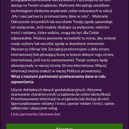
przeglądania lub unikalne identyfikatory, i uzyskujemy do nich
OLD FISHERMAN
TEXAS TYCOON
dostęp na Twoim urządzeniu. Wybranie Akceptuję umożliwia
technologiom śledzenia wspieranie celów wskazanych w sekcji
„My i nasi partnerzy przetwarzamy dane w celu”. . Wybranie
Odrzucenie wszystkich lub wycofanie Twojej zgody spowoduje
ich wyłączenie. Jeśli moduły śledzące są wyłączone, niektóre
treści i reklamy, które widzisz, mogą nie być dla Ciebie
odpowiednie. Możesz ponownie wyświetlić to menu, aby zmienić
swoje wybory lub wycofać zgodę w dowolnym momencie.
ROMAN LEGION
ROMAN LEGION XTREME
Wystarczy kliknąć link Zarządzaj preferencjami u dołu strony
internetowej [lub pływającą ikonę w lewym dolnym rogu strony
internetowej, jeśli ma to zastosowanie]. Twoje wybory będą
Zasady i warunki
Polityka prywatności
obowiązywały w naszej stronie Strona internetowa. Więcej
informacji można znaleźć w naszej Polityce prywatności.
Wraz z naszymi partnerami przetwarzamy dane w celu
Nota prawna
Firma
FAQ
Facebook
zapewnienia:
Prześlij wniosek o wypłatę
Użycie dokładnych danych geolokalizacyjnych. Aktywne
skanowanie charakterystyki urządzenia do celów identyfikacji.
Przechowywanie informacji na urządzeniu lub dostęp do nich.
Spersonalizowane reklamy i treści, pomiar reklam i treści, opinie
odbiorców i ulepszanie usług.
Lista partnerów (dostawców)
Gry społecznościowe mają przeznaczenie czysto
rozrywkowe i nie mają absolutnie żadnego wpływu