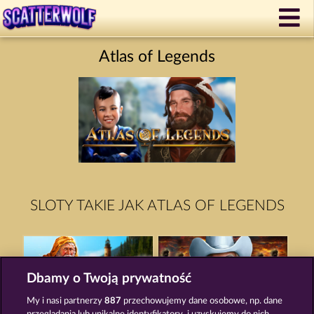
Atlas of Legends
SLOTY TAKIE JAK ATLAS OF LEGENDS
Dbamy o Twoją prywatność
My i nasi partnerzy
887
przechowujemy dane osobowe, np. dane