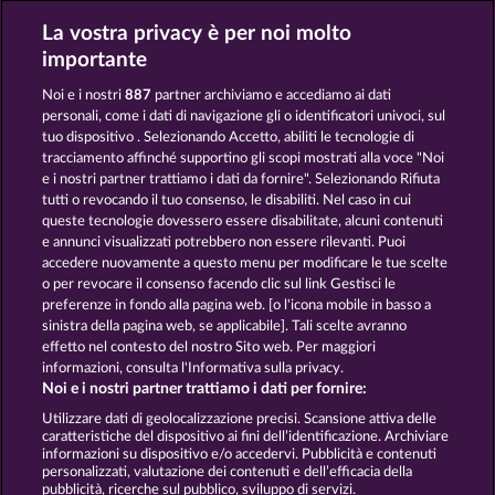
La vostra privacy è per noi molto
DEMI GODS V
MEDUSA'S LAIR
importante
Noi e i nostri
887
partner archiviamo e accediamo ai dati
personali, come i dati di navigazione gli o identificatori univoci, sul
tuo dispositivo . Selezionando Accetto, abiliti le tecnologie di
tracciamento affinché supportino gli scopi mostrati alla voce "Noi
e i nostri partner trattiamo i dati da fornire". Selezionando Rifiuta
POSEIDON'S RISING
THE GUARDIAN GOD: HEIMDALL'S HORN
tutti o revocando il tuo consenso, le disabiliti. Nel caso in cui
queste tecnologie dovessero essere disabilitate, alcuni contenuti
e annunci visualizzati potrebbero non essere rilevanti. Puoi
accedere nuovamente a questo menu per modificare le tue scelte
Termini e condizioni
o per revocare il consenso facendo clic sul link Gestisci le
preferenze in fondo alla pagina web. [o l'icona mobile in basso a
Informativa sulla privacy
Note legali
sinistra della pagina web, se applicabile]. Tali scelte avranno
effetto nel contesto del nostro Sito web. Per maggiori
Società
FAQ
Facebook
informazioni, consulta l'Informativa sulla privacy.
Noi e i nostri partner trattiamo i dati per fornire:
Invia richiesta di recesso
Utilizzare dati di geolocalizzazione precisi. Scansione attiva delle
caratteristiche del dispositivo ai fini dell’identificazione. Archiviare
informazioni su dispositivo e/o accedervi. Pubblicità e contenuti
personalizzati, valutazione dei contenuti e dell’efficacia della
pubblicità, ricerche sul pubblico, sviluppo di servizi.