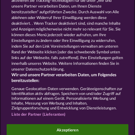
aktivieren Sie Tracking-Technologien für die unter „Wir und
MEDUSA'S LAIR
THE GUARDIAN GOD: HEIMDALL'S HORN
unsere Partner verarbeiten Daten, um Ihnen Dienste
bereitzustellen“ aufgeführten Zwecke. Durch Auswahl von Alle
ablehnen oder Widerruf Ihrer Einwilligung werden diese
deaktiviert. . Wenn Tracker deaktiviert sind, sind manche Inhalte
und Anzeigen möglicherweise nicht mehr so ​​relevant für Sie. Sie
können dieses Menü jederzeit wieder aufrufen, um Ihre
Einstellungen zu ändern oder Ihre Einwilligung zu widerrufen,
GATES OF ISHTAR
DEMI GODS IV - THE GOLDEN ERA
indem Sie auf den Link Voreinstellungen verwalten am unteren
Rand der Webseite klicken [oder das schwebende Symbol unten
links auf der Webseite, falls zutreffend]. Ihre Einstellungen gelten
innerhalb unseres Website. Weitere Informationen finden Sie in
AGB
Datenschutz
Impressum
unserer Datenschutzerklärung.
Wir und unsere Partner verarbeiten Daten, um Folgendes
Unternehmensseite
FAQ
Facebook
bereitzustellen:
Genaue Geolocation-Daten verwenden. Geräteeigenschaften zur
Identifikation aktiv abfragen. Speichern von und/oder Zugriff auf
Widerruf einreichen
Informationen auf einem Gerät. Personalisierte Werbung und
Inhalte, Messung von Werbung und Inhalten,
Zielgruppenforschung und Entwicklung von Dienstleistungen.
Liste der Partner (Lieferanten)
Social Casino Spiele dienen der reinen Unterhaltung
Akzeptieren
und haben keinen Einfluss auf mögliche künftige