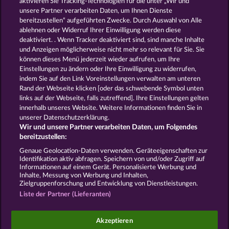
aktivieren Sie Tracking-Technologien für die unter „Wir und
MAJESTIC KING
KING OF THE JUNGLE
unsere Partner verarbeiten Daten, um Ihnen Dienste
bereitzustellen“ aufgeführten Zwecke. Durch Auswahl von Alle
ablehnen oder Widerruf Ihrer Einwilligung werden diese
deaktiviert. . Wenn Tracker deaktiviert sind, sind manche Inhalte
und Anzeigen möglicherweise nicht mehr so ​​relevant für Sie. Sie
können dieses Menü jederzeit wieder aufrufen, um Ihre
Einstellungen zu ändern oder Ihre Einwilligung zu widerrufen,
GOLDEN EI OF MOORHUHN
NIGHT WOLVES
indem Sie auf den Link Voreinstellungen verwalten am unteren
Rand der Webseite klicken [oder das schwebende Symbol unten
links auf der Webseite, falls zutreffend]. Ihre Einstellungen gelten
innerhalb unseres Website. Weitere Informationen finden Sie in
AGB
Datenschutz
Impressum
unserer Datenschutzerklärung.
Wir und unsere Partner verarbeiten Daten, um Folgendes
Unternehmensseite
FAQ
Facebook
bereitzustellen:
Genaue Geolocation-Daten verwenden. Geräteeigenschaften zur
Identifikation aktiv abfragen. Speichern von und/oder Zugriff auf
Widerruf einreichen
Informationen auf einem Gerät. Personalisierte Werbung und
Inhalte, Messung von Werbung und Inhalten,
Zielgruppenforschung und Entwicklung von Dienstleistungen.
Liste der Partner (Lieferanten)
Social Casino Spiele dienen der reinen Unterhaltung
Akzeptieren
und haben keinen Einfluss auf mögliche künftige