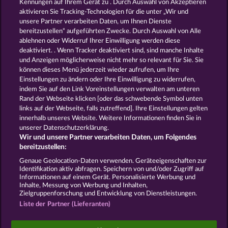
Kennungen auf Ihrem Gerät zu . Durch Auswahl von Akzeptieren
aktivieren Sie Tracking-Technologien für die unter „Wir und
CLEOPATRA'S CROWN
JACK POTTER AND THE BOOK OF TEOS
unsere Partner verarbeiten Daten, um Ihnen Dienste
bereitzustellen“ aufgeführten Zwecke. Durch Auswahl von Alle
ablehnen oder Widerruf Ihrer Einwilligung werden diese
deaktiviert. . Wenn Tracker deaktiviert sind, sind manche Inhalte
und Anzeigen möglicherweise nicht mehr so ​​relevant für Sie. Sie
können dieses Menü jederzeit wieder aufrufen, um Ihre
Einstellungen zu ändern oder Ihre Einwilligung zu widerrufen,
PHARAOS RICHES
RAMSES BOOK
indem Sie auf den Link Voreinstellungen verwalten am unteren
Rand der Webseite klicken [oder das schwebende Symbol unten
links auf der Webseite, falls zutreffend]. Ihre Einstellungen gelten
innerhalb unseres Website. Weitere Informationen finden Sie in
AGB
Datenschutz
Impressum
unserer Datenschutzerklärung.
Wir und unsere Partner verarbeiten Daten, um Folgendes
Unternehmensseite
FAQ
Facebook
bereitzustellen:
Genaue Geolocation-Daten verwenden. Geräteeigenschaften zur
Identifikation aktiv abfragen. Speichern von und/oder Zugriff auf
Widerruf einreichen
Informationen auf einem Gerät. Personalisierte Werbung und
Inhalte, Messung von Werbung und Inhalten,
Zielgruppenforschung und Entwicklung von Dienstleistungen.
Liste der Partner (Lieferanten)