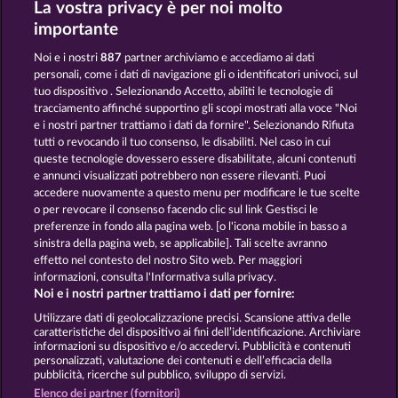
La vostra privacy è per noi molto
MAGIC BOOK 6
HORSEMEN
importante
Noi e i nostri
887
partner archiviamo e accediamo ai dati
personali, come i dati di navigazione gli o identificatori univoci, sul
tuo dispositivo . Selezionando Accetto, abiliti le tecnologie di
tracciamento affinché supportino gli scopi mostrati alla voce "Noi
e i nostri partner trattiamo i dati da fornire". Selezionando Rifiuta
PALACE OF TREASURES
40 THIEVES
tutti o revocando il tuo consenso, le disabiliti. Nel caso in cui
queste tecnologie dovessero essere disabilitate, alcuni contenuti
e annunci visualizzati potrebbero non essere rilevanti. Puoi
accedere nuovamente a questo menu per modificare le tue scelte
Termini e condizioni
o per revocare il consenso facendo clic sul link Gestisci le
preferenze in fondo alla pagina web. [o l'icona mobile in basso a
Informativa sulla privacy
Note legali
sinistra della pagina web, se applicabile]. Tali scelte avranno
effetto nel contesto del nostro Sito web. Per maggiori
Società
FAQ
Facebook
informazioni, consulta l'Informativa sulla privacy.
Noi e i nostri partner trattiamo i dati per fornire:
Invia richiesta di recesso
Utilizzare dati di geolocalizzazione precisi. Scansione attiva delle
caratteristiche del dispositivo ai fini dell’identificazione. Archiviare
informazioni su dispositivo e/o accedervi. Pubblicità e contenuti
personalizzati, valutazione dei contenuti e dell’efficacia della
pubblicità, ricerche sul pubblico, sviluppo di servizi.
Elenco dei partner (fornitori)