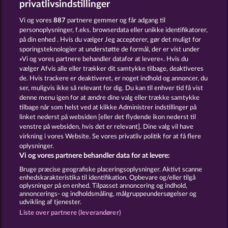
privatlivsindstillinger
BEAUTIFUL NATURE
KING OF THE JUNGLE
Vi og vores
887
partnere gemmer og får adgang til
personoplysninger, f.eks. browserdata eller unikke identifikatorer,
på din enhed . Hvis du vælger Jeg accepterer, gør det muligt for
sporingsteknologier at understøtte de formål, der er vist under
»Vi og vores partnere behandler datafor at levere«. Hvis du
vælger Afvis alle eller trækker dit samtykke tilbage, deaktiveres
de. Hvis trackere er deaktiveret, er noget indhold og annoncer, du
ser, muligvis ikke så relevant for dig. Du kan til enhver tid få vist
NIGHT WOLVES
MAJESTIC KING
denne menu igen for at ændre dine valg eller trække samtykke
tilbage når som helst ved at klikke Administrer indstillinger på
linket nederst på websiden [eller det flydende ikon nederst til
Vilkår og betingelser
Datasikkerhed
venstre på websiden, hvis det er relevant]. Dine valg vil have
virkning i vores Website. Se vores privatliv politik for at få flere
oplysninger.
Kontakt
Virksomhed
FAQ
Facebook
Vi og vores partnere behandler data for at levere:
Indsend anmodning om tilbagetrækning
Bruge præcise geografiske placeringsoplysninger. Aktivt scanne
enhedskarakteristika til identifikation. Opbevare og/eller tilgå
oplysninger på en enhed. Tilpasset annoncering og indhold,
annoncerings- og indholdsmåling, målgruppeundersøgelser og
udvikling af tjenester.
Liste over partnere (leverandører)