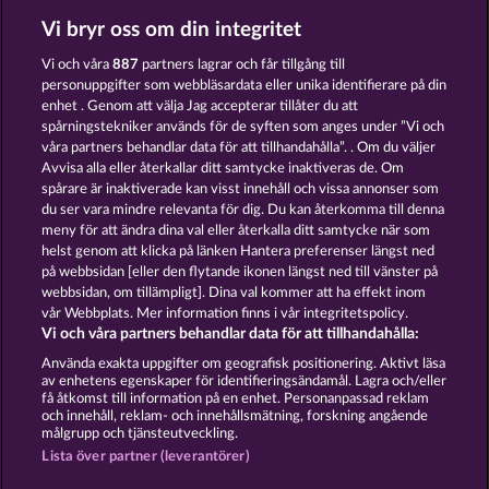
Vi bryr oss om din integritet
RAMSES BOOK
CLEOPATRA'S CROWN
Vi och våra
887
partners lagrar och får tillgång till
personuppgifter som webbläsardata eller unika identifierare på din
enhet . Genom att välja Jag accepterar tillåter du att
spårningstekniker används för de syften som anges under ”Vi och
våra partners behandlar data för att tillhandahålla”. . Om du väljer
Avvisa alla eller återkallar ditt samtycke inaktiveras de. Om
spårare är inaktiverade kan visst innehåll och vissa annonser som
JACK POTTER AND THE BOOK OF DYNASTIES
JACK POTTER AND THE BOOK OF TEOS
du ser vara mindre relevanta för dig. Du kan återkomma till denna
meny för att ändra dina val eller återkalla ditt samtycke när som
helst genom att klicka på länken Hantera preferenser längst ned
Användarvillkor
Sekretesspolicy
Avtryck
på webbsidan [eller den flytande ikonen längst ned till vänster på
webbsidan, om tillämpligt]. Dina val kommer att ha effekt inom
vår Webbplats. Mer information finns i vår integritetspolicy.
Om Företaget
FAQ
Facebook
Vi och våra partners behandlar data för att tillhandahålla:
Skicka in en begäran om att ångra köpet
Använda exakta uppgifter om geografisk positionering. Aktivt läsa
av enhetens egenskaper för identifieringsändamål. Lagra och/eller
få åtkomst till information på en enhet. Personanpassad reklam
och innehåll, reklam- och innehållsmätning, forskning angående
målgrupp och tjänsteutveckling.
Lista över partner (leverantörer)