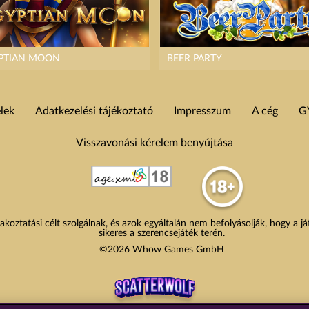
PTIAN MOON
BEER PARTY
elek
Adatkezelési tájékoztató
Impresszum
A cég
G
Visszavonási kérelem benyújtása
akoztatási célt szolgálnak, és azok egyáltalán nem befolyásolják, hogy a j
sikeres a szerencsejáték terén.
©2026 Whow Games GmbH