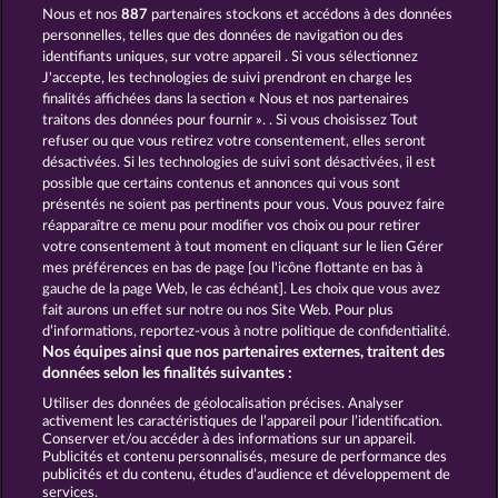
Nous et nos
887
partenaires stockons et accédons à des données
40 THIEVES
MAGIC BOOK
personnelles, telles que des données de navigation ou des
identifiants uniques, sur votre appareil . Si vous sélectionnez
J'accepte, les technologies de suivi prendront en charge les
finalités affichées dans la section « Nous et nos partenaires
traitons des données pour fournir ». . Si vous choisissez Tout
refuser ou que vous retirez votre consentement, elles seront
désactivées. Si les technologies de suivi sont désactivées, il est
possible que certains contenus et annonces qui vous sont
GATES OF PERSIA
PALACE OF TREASURES
présentés ne soient pas pertinents pour vous. Vous pouvez faire
réapparaître ce menu pour modifier vos choix ou pour retirer
votre consentement à tout moment en cliquant sur le lien Gérer
mes préférences en bas de page [ou l'icône flottante en bas à
CGU
Charte de confidentialité
gauche de la page Web, le cas échéant]. Les choix que vous avez
fait aurons un effet sur notre ou nos Site Web. Pour plus
Mentions légales
Société
FAQ
d’informations, reportez-vous à notre politique de confidentialité.
Nos équipes ainsi que nos partenaires externes, traitent des
Facebook
données selon les finalités suivantes :
Utiliser des données de géolocalisation précises. Analyser
Envoyer la demande de rétractation
activement les caractéristiques de l’appareil pour l’identification.
Conserver et/ou accéder à des informations sur un appareil.
Publicités et contenu personnalisés, mesure de performance des
publicités et du contenu, études d’audience et développement de
services.