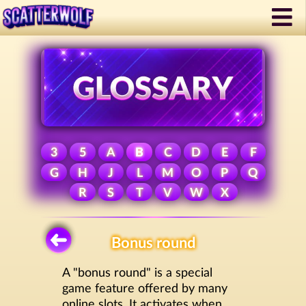
3
5
A
B
C
D
E
F
G
H
J
L
M
O
P
Q
R
S
T
V
W
X
Bonus round
A "bonus round" is a special
game feature offered by many
online slots. It activates when