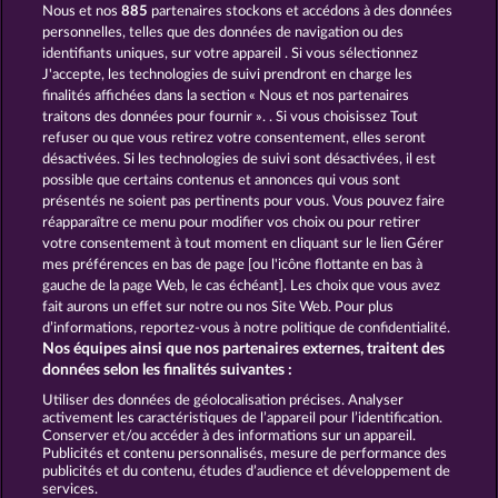
Nous et nos
885
partenaires stockons et accédons à des données
personnelles, telles que des données de navigation ou des
identifiants uniques, sur votre appareil . Si vous sélectionnez
J'accepte, les technologies de suivi prendront en charge les
BOOK OF ROMEO AND JULIA
OLD FISHERMAN
finalités affichées dans la section « Nous et nos partenaires
traitons des données pour fournir ». . Si vous choisissez Tout
refuser ou que vous retirez votre consentement, elles seront
désactivées. Si les technologies de suivi sont désactivées, il est
possible que certains contenus et annonces qui vous sont
présentés ne soient pas pertinents pour vous. Vous pouvez faire
BOOKS AND BULLS
STICKY DIAMONDS
réapparaître ce menu pour modifier vos choix ou pour retirer
votre consentement à tout moment en cliquant sur le lien Gérer
mes préférences en bas de page [ou l'icône flottante en bas à
gauche de la page Web, le cas échéant]. Les choix que vous avez
fait aurons un effet sur notre ou nos Site Web. Pour plus
CGU
Charte de confidentialité
d’informations, reportez-vous à notre politique de confidentialité.
Nos équipes ainsi que nos partenaires externes, traitent des
données selon les finalités suivantes :
Mentions légales
Société
FAQ
Utiliser des données de géolocalisation précises. Analyser
activement les caractéristiques de l’appareil pour l’identification.
Facebook
Conserver et/ou accéder à des informations sur un appareil.
Publicités et contenu personnalisés, mesure de performance des
publicités et du contenu, études d’audience et développement de
Envoyer la demande de rétractation
services.