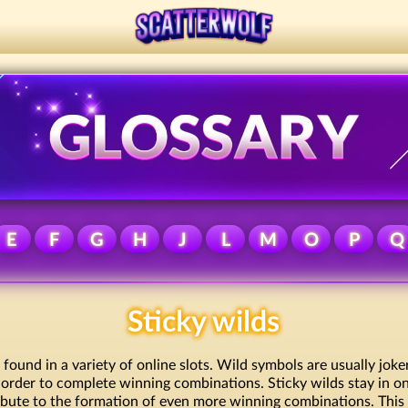
E
F
G
H
J
L
M
O
P
Q
Sticky wilds
 found in a variety of online slots. Wild symbols are usually joker
 order to complete winning combinations. Sticky wilds stay in one
bute to the formation of even more winning combinations. This c