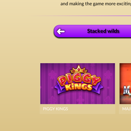
and making the game more excitin
Stacked wilds
PIGGY KINGS
MAJ