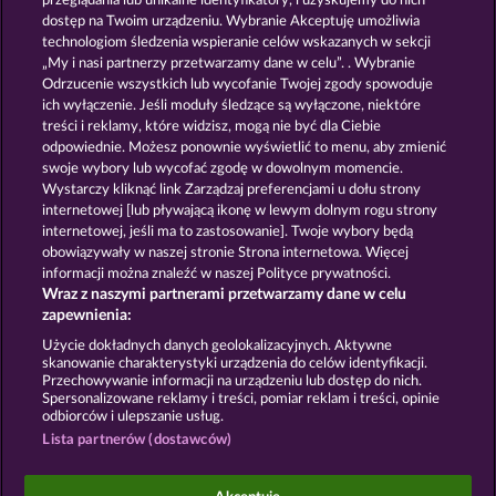
przeglądania lub unikalne identyfikatory, i uzyskujemy do nich
PALACE OF TREASURES
BALTHAZAR
dostęp na Twoim urządzeniu. Wybranie Akceptuję umożliwia
technologiom śledzenia wspieranie celów wskazanych w sekcji
„My i nasi partnerzy przetwarzamy dane w celu”. . Wybranie
Odrzucenie wszystkich lub wycofanie Twojej zgody spowoduje
ich wyłączenie. Jeśli moduły śledzące są wyłączone, niektóre
treści i reklamy, które widzisz, mogą nie być dla Ciebie
odpowiednie. Możesz ponownie wyświetlić to menu, aby zmienić
swoje wybory lub wycofać zgodę w dowolnym momencie.
MAGIC BOOK
JACK POTTER & THE BOOK OF DYNASTIES 6
Wystarczy kliknąć link Zarządzaj preferencjami u dołu strony
internetowej [lub pływającą ikonę w lewym dolnym rogu strony
internetowej, jeśli ma to zastosowanie]. Twoje wybory będą
Zasady i warunki
Polityka prywatności
obowiązywały w naszej stronie Strona internetowa. Więcej
informacji można znaleźć w naszej Polityce prywatności.
Wraz z naszymi partnerami przetwarzamy dane w celu
Nota prawna
Firma
FAQ
Facebook
zapewnienia:
Prześlij wniosek o wypłatę
Użycie dokładnych danych geolokalizacyjnych. Aktywne
skanowanie charakterystyki urządzenia do celów identyfikacji.
Przechowywanie informacji na urządzeniu lub dostęp do nich.
Spersonalizowane reklamy i treści, pomiar reklam i treści, opinie
odbiorców i ulepszanie usług.
Lista partnerów (dostawców)
Gry społecznościowe mają przeznaczenie czysto
rozrywkowe i nie mają absolutnie żadnego wpływu