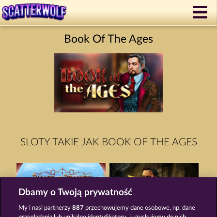
Book Of The Ages
SLOTY TAKIE JAK BOOK OF THE AGES
Dbamy o Twoją prywatność
My i nasi partnerzy
887
przechowujemy dane osobowe, np. dane