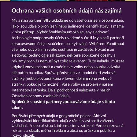
MAAAX DIAMONDS
MIGHTY 40
Ochrana vašich osobních údajů nás zajímá
My a naši partneři
885
ukládáme do vašeho zařízení osobní údaje,
jako jsou údaje o prohlížení nebo jedinečné identifikátory, a máme
k nim přístup . Výběr Souhlasím umožňuje, aby sledovací
technologie podporovaly účely uvedené v části My a naši partneři
zpracováváme údaje za účelem poskytování . Výběrem Zamítnout
vše nebo odvoláním svého souhlasu je zakážete. Pokud jsou
TOTAL ECLIPSE
7 SUPERNOVA FRUITS
sledovací technologie zakázány, některé zobrazené obsahy a
reklamy pro vás nemusí být tolik relevantní. Tuto nabídku můžete
kdykoli znovu zobrazit a změnit své volby nebo souhlas odvolat
kliknutím na odkaz Správa předvoleb ve spodní části webové
Podmínky
Prohlášení o ochraně údajů
stránky [nebo plovoucí ikona v levém dolním rohu webové
stránky, pokud je to možné]. Vaše volby se projeví v našem
Kontakt
Společnost
Časté dotazy
Internetová stránka. Další podrobnosti naleznete v našich
Zásadách ochrany osobních údajů.
Společně s našimi partnery zpracováváme údaje s tímto
Facebook
cílem:
Podat Žádost o Odstoupení
Používání přesných údajů o geografické poloze. Aktivní
vyhledávání identifikačních údajů v rámci vlastností zařízení.
Ukládání a/nebo přístup k informacím v zařízení. Personalizovaná
reklama a obsah, měření reklam a obsahu, průzkum publika a
rozvoj služeb.