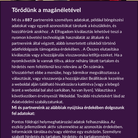
JACK POTTER & THE BOOK OF DYNASTIES 6
LUCKY PHARAOH WILD
Törődünk a magánéletével
Mi és a
887
partnereink személyes adatokat, például böngészési
adatokat vagy egyedi azonosítókat tárolunk a készülékén, és
hozzáférünk azokhoz . A Elfogadom kiválasztás lehetővé teszi a
nyomon követési technológiák használatát az általunk és
partnereink által végzett, alább ismertetett célokból történő
adatfeldolgozás támogatása érdekében. . A Összes elutasítása
CLEOPATRA'S CROWN
PHARAOS RICHES
kiválasztás vagy a hozzájárulás visszavonása letiltja ezeket. Ha a
nyomkövetők le vannak tiltva, akkor néhány látott tartalom és
hirdetés nem feltétlenül lesz releváns az Ön számára.
Visszatérhet ebbe a menübe, hogy bármikor megváltoztassa a
Részvételi feltételek
választását, vagy visszavonja a hozzájárulást Beállítások kezelése
a weboldal alján található hivatkozásra kattintva [vagy a lebegő
Adatkezelési tájékoztató
Impresszum
ikont a weboldal bal alsó sarkában, ha van ilyen]. Választása a
következőben érvényesül: Weboldal. További részletekért lásd az
Adatvédelmi szabályzatunkat.
A cég
GYIK
Facebook
Mi és partnereink az alábbiak nyújtása érdekében dolgozunk
fel adatokat:
Visszavonási kérelem benyújtása
Pontos földrajzi helymeghatározási adatok felhasználása. Az
eszköz jellemzőinek aktív szkennelése az azonosítás érdekében.
Információk tárolása és/vagy elérése egy eszközön. Személyre
szabott hirdetés és tartalom, hirdetés- és tartalommérés,