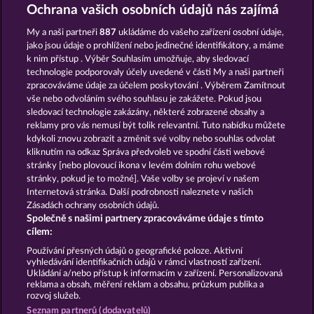
DRAGONHEART THE NIBELUNG LEGENDS
VALKYRIES - THE NIBELUNG LEGENDS
Ochrana vašich osobních údajů nás zajímá
My a naši partneři
887
ukládáme do vašeho zařízení osobní údaje,
jako jsou údaje o prohlížení nebo jedinečné identifikátory, a máme
k nim přístup . Výběr Souhlasím umožňuje, aby sledovací
technologie podporovaly účely uvedené v části My a naši partneři
zpracováváme údaje za účelem poskytování . Výběrem Zamítnout
vše nebo odvoláním svého souhlasu je zakážete. Pokud jsou
MAGIC MIRROR
CREATURES OF THE NIGHT
sledovací technologie zakázány, některé zobrazené obsahy a
reklamy pro vás nemusí být tolik relevantní. Tuto nabídku můžete
kdykoli znovu zobrazit a změnit své volby nebo souhlas odvolat
kliknutím na odkaz Správa předvoleb ve spodní části webové
Podmínky
Prohlášení o ochraně údajů
stránky [nebo plovoucí ikona v levém dolním rohu webové
stránky, pokud je to možné]. Vaše volby se projeví v našem
Kontakt
Společnost
Časté dotazy
Internetová stránka. Další podrobnosti naleznete v našich
Zásadách ochrany osobních údajů.
Společně s našimi partnery zpracováváme údaje s tímto
Facebook
cílem:
Podat Žádost o Odstoupení
Používání přesných údajů o geografické poloze. Aktivní
vyhledávání identifikačních údajů v rámci vlastností zařízení.
Ukládání a/nebo přístup k informacím v zařízení. Personalizovaná
reklama a obsah, měření reklam a obsahu, průzkum publika a
rozvoj služeb.
Seznam partnerů (dodavatelů)