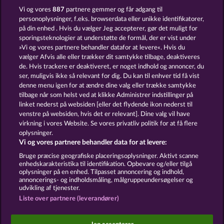
BLACK BEAUTY
CUTIE CAT
Vi og vores
887
partnere gemmer og får adgang til
personoplysninger, f.eks. browserdata eller unikke identifikatorer,
på din enhed . Hvis du vælger Jeg accepterer, gør det muligt for
sporingsteknologier at understøtte de formål, der er vist under
»Vi og vores partnere behandler datafor at levere«. Hvis du
vælger Afvis alle eller trækker dit samtykke tilbage, deaktiveres
de. Hvis trackere er deaktiveret, er noget indhold og annoncer, du
ser, muligvis ikke så relevant for dig. Du kan til enhver tid få vist
WILD RAPA NUI
DUCK SHOOTER
denne menu igen for at ændre dine valg eller trække samtykke
tilbage når som helst ved at klikke Administrer indstillinger på
linket nederst på websiden [eller det flydende ikon nederst til
Vilkår og betingelser
Datasikkerhed
venstre på websiden, hvis det er relevant]. Dine valg vil have
virkning i vores Website. Se vores privatliv politik for at få flere
oplysninger.
Kontakt
Virksomhed
FAQ
Facebook
Vi og vores partnere behandler data for at levere:
Indsend anmodning om tilbagetrækning
Bruge præcise geografiske placeringsoplysninger. Aktivt scanne
enhedskarakteristika til identifikation. Opbevare og/eller tilgå
oplysninger på en enhed. Tilpasset annoncering og indhold,
annoncerings- og indholdsmåling, målgruppeundersøgelser og
udvikling af tjenester.
Liste over partnere (leverandører)
Sociale kasinospil har udelukkende et
underholdningsformål og har absolut ingen