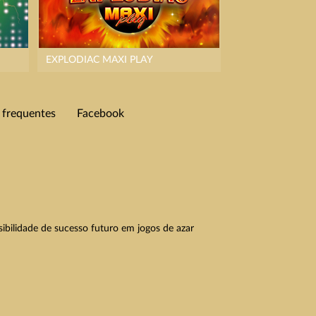
EXPLODIAC MAXI PLAY
 frequentes
Facebook
ibilidade de sucesso futuro em jogos de azar