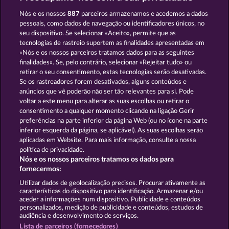
FROOTY TROUPE SUN SPLASH
FRUIT MANIA RHFP
Nós e os nossos
887
parceiros armazenamos e acedemos a dados
pessoais, como dados de navegação ou identificadores únicos, no
seu dispositivo. Se selecionar «Aceito», permite que as
tecnologias de rastreio suportem as finalidades apresentadas em
«Nós e os nossos parceiros tratamos dados para as seguintes
finalidades». Se, pelo contrário, selecionar «Rejeitar tudo» ou
retirar o seu consentimento, estas tecnologias serão desativadas.
MALLORCA WILDS
FRUITS FIRST DIAMOND TREASURES
Se os rastreadores forem desativados, alguns conteúdos e
anúncios que vê poderão não ser tão relevantes para si. Pode
voltar a este menu para alterar as suas escolhas ou retirar o
consentimento a qualquer momento clicando na ligação Gerir
Termos e Condições
preferências na parte inferior da página Web (ou no ícone na parte
inferior esquerda da página, se aplicável). As suas escolhas serão
Declaração de Privacidade
Marca
aplicadas em Website. Para mais informação, consulte a nossa
política de privacidade.
Nós e os nossos parceiros tratamos os dados para
Empresa
Perguntas frequentes
Facebook
fornecermos:
Enviar pedido de rescisão
Utilizar dados de geolocalização precisos. Procurar ativamente as
características do dispositivo para identificação. Armazenar e/ou
aceder a informações num dispositivo. Publicidade e conteúdos
personalizados, medição de publicidade e conteúdos, estudos de
audiência e desenvolvimento de serviços.
Lista de parceiros (fornecedores)