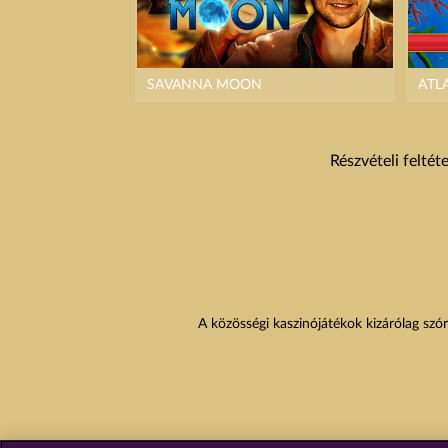
SAVANNA MOON
ATL
Részvételi feltét
A közösségi kaszinójátékok kizárólag szór