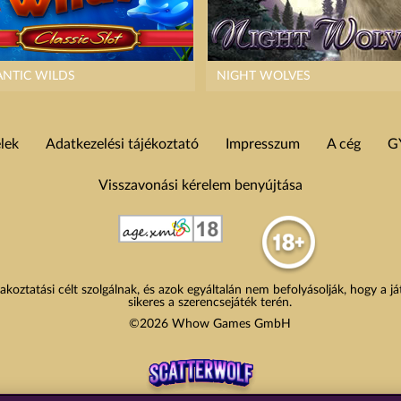
ANTIC WILDS
NIGHT WOLVES
elek
Adatkezelési tájékoztató
Impresszum
A cég
G
Visszavonási kérelem benyújtása
akoztatási célt szolgálnak, és azok egyáltalán nem befolyásolják, hogy a j
sikeres a szerencsejáték terén.
©2026 Whow Games GmbH