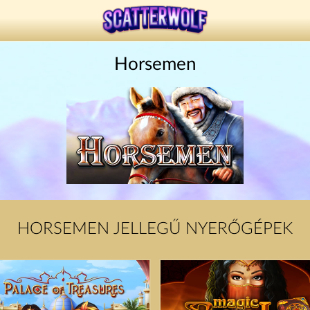
Horsemen
HORSEMEN JELLEGŰ NYERŐGÉPEK