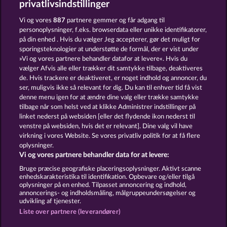
privatlivsindstillinger
PHARAOS RICHES
CLEOPATRA'S CROWN
Vi og vores
887
partnere gemmer og får adgang til
personoplysninger, f.eks. browserdata eller unikke identifikatorer,
på din enhed . Hvis du vælger Jeg accepterer, gør det muligt for
sporingsteknologier at understøtte de formål, der er vist under
»Vi og vores partnere behandler datafor at levere«. Hvis du
vælger Afvis alle eller trækker dit samtykke tilbage, deaktiveres
de. Hvis trackere er deaktiveret, er noget indhold og annoncer, du
ser, muligvis ikke så relevant for dig. Du kan til enhver tid få vist
LUCKY PHARAOH WILD
RAMSES BOOK
denne menu igen for at ændre dine valg eller trække samtykke
tilbage når som helst ved at klikke Administrer indstillinger på
linket nederst på websiden [eller det flydende ikon nederst til
Vilkår og betingelser
Datasikkerhed
venstre på websiden, hvis det er relevant]. Dine valg vil have
virkning i vores Website. Se vores privatliv politik for at få flere
oplysninger.
Kontakt
Virksomhed
FAQ
Facebook
Vi og vores partnere behandler data for at levere:
Indsend anmodning om tilbagetrækning
Bruge præcise geografiske placeringsoplysninger. Aktivt scanne
enhedskarakteristika til identifikation. Opbevare og/eller tilgå
oplysninger på en enhed. Tilpasset annoncering og indhold,
annoncerings- og indholdsmåling, målgruppeundersøgelser og
udvikling af tjenester.
Liste over partnere (leverandører)