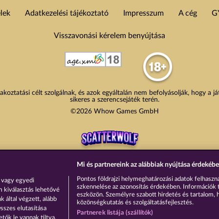
elek
Adatkezelési tájékoztató
Impresszum
A cég
G
Visszavonási kérelem benyújtása
akoztatási célt szolgálnak, és azok egyáltalán nem befolyásolják, hogy a j
sikeres a szerencsejáték terén.
©2026 Whow Games GmbH
Mi és partnereink az alábbiak nyújtása érdekébe
Pontos földrajzi helymeghatározási adatok felhaszná
 vagy egyedi
szkennelése az azonosítás érdekében. Információk 
m kiválasztás lehetővé
eszközön. Személyre szabott hirdetés és tartalom, 
 által végzett, alább
közönségkutatás és szolgáltatásfejlesztés.
sszes elutasítása
Partnerek listája (szállítók)
tők le vannak tiltva,