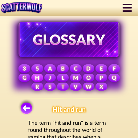
3
5
A
B
C
D
E
F
G
H
J
L
M
O
P
Q
R
S
T
V
W
X
Hit and run
The term "hit and run" is a term
found throughout the world of
gaming that describes when a