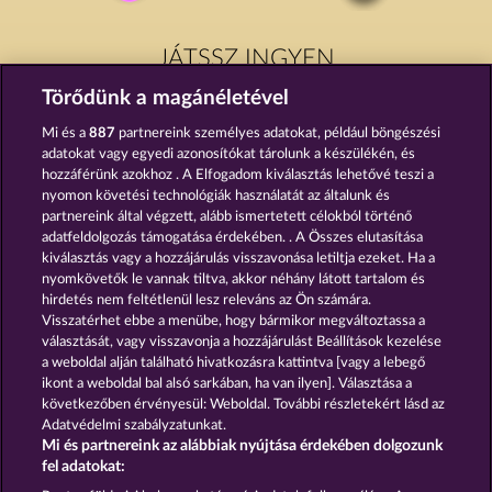
JÁTSSZ INGYEN
Törődünk a magánéletével
Mi és a
887
partnereink személyes adatokat, például böngészési
adatokat vagy egyedi azonosítókat tárolunk a készülékén, és
hozzáférünk azokhoz . A Elfogadom kiválasztás lehetővé teszi a
nyomon követési technológiák használatát az általunk és
CREATURES OF THE NIGHT
MEDUSA'S LAIR
partnereink által végzett, alább ismertetett célokból történő
adatfeldolgozás támogatása érdekében. . A Összes elutasítása
kiválasztás vagy a hozzájárulás visszavonása letiltja ezeket. Ha a
nyomkövetők le vannak tiltva, akkor néhány látott tartalom és
hirdetés nem feltétlenül lesz releváns az Ön számára.
Visszatérhet ebbe a menübe, hogy bármikor megváltoztassa a
ATLANTIC WILDS
PALACE OF TREASURES
választását, vagy visszavonja a hozzájárulást Beállítások kezelése
a weboldal alján található hivatkozásra kattintva [vagy a lebegő
ikont a weboldal bal alsó sarkában, ha van ilyen]. Választása a
következőben érvényesül: Weboldal. További részletekért lásd az
Adatvédelmi szabályzatunkat.
Mi és partnereink az alábbiak nyújtása érdekében dolgozunk
Részvételi feltételek
fel adatokat: