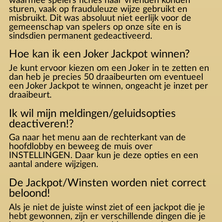
waarmee spelers fiches naar vrienden konden
sturen, vaak op frauduleuze wijze gebruikt en
misbruikt. Dit was absoluut niet eerlijk voor de
gemeenschap van spelers op onze site en is
sindsdien permanent gedeactiveerd.
Hoe kan ik een Joker Jackpot winnen?
Je kunt ervoor kiezen om een Joker in te zetten en
dan heb je precies 50 draaibeurten om eventueel
een Joker Jackpot te winnen, ongeacht je inzet per
draaibeurt.
Ik wil mijn meldingen/geluidsopties
deactiveren!?
Ga naar het menu aan de rechterkant van de
hoofdlobby en beweeg de muis over
INSTELLINGEN. Daar kun je deze opties en een
aantal andere wijzigen.
De Jackpot/Winsten worden niet correct
beloond!
Als je niet de juiste winst ziet of een jackpot die je
hebt gewonnen, zijn er verschillende dingen die je