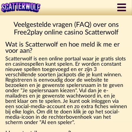
Veelgestelde vragen (FAQ) over ons
Free2play online casino Scatterwolf
Wat is Scatterwolf en hoe meld ik me er
voor aan?
Scatterwolf is een online portaal waar je gratis slots
en casinospellen kunt spelen. Er worden constant
nieuwe spellen toegevoegd en er zijn 3
verschillende soorten jackpots die je kunt winnen.
Registreren is eenvoudig door de website te
bezoeken en je gewenste spelersnaam in te geven
onder "Je spelersnaam kiezen". Vul dan je e-
mailadres en je gewenste wachtwoord in, en je
bent klaar om te spelen. Je kunt ook inloggen via
een social-media-account en zo extra fiches winnen
bij elke login. Om dit te doen klik je op het social-
media-icoon in de rechterbovenhoek van het
scherm onder "Al een speler".