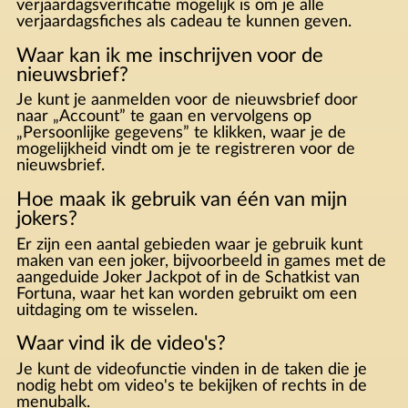
verjaardagsverificatie mogelijk is om je alle
verjaardagsfiches als cadeau te kunnen geven.
Waar kan ik me inschrijven voor de
nieuwsbrief?
Je kunt je aanmelden voor de nieuwsbrief door
naar „Account” te gaan en vervolgens op
„Persoonlijke gegevens” te klikken, waar je de
mogelijkheid vindt om je te registreren voor de
nieuwsbrief.
Hoe maak ik gebruik van één van mijn
jokers?
Er zijn een aantal gebieden waar je gebruik kunt
maken van een joker, bijvoorbeeld in games met de
aangeduide Joker Jackpot of in de Schatkist van
Fortuna, waar het kan worden gebruikt om een
uitdaging om te wisselen.
Waar vind ik de video's?
Je kunt de videofunctie vinden in de taken die je
nodig hebt om video's te bekijken of rechts in de
menubalk.