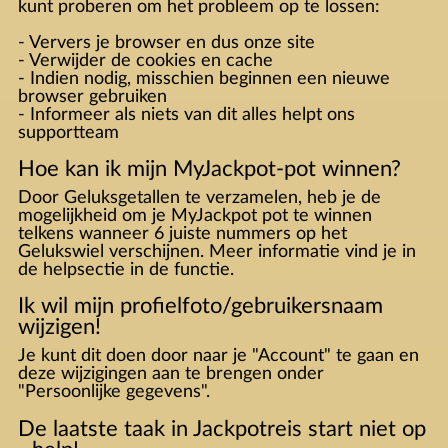
kunt proberen om het probleem op te lossen:
- Ververs je browser en dus onze site
- Verwijder de cookies en cache
- Indien nodig, misschien beginnen een nieuwe
browser gebruiken
- Informeer als niets van dit alles helpt ons
supportteam
Hoe kan ik mijn MyJackpot-pot winnen?
Door Geluksgetallen te verzamelen, heb je de
mogelijkheid om je MyJackpot pot te winnen
telkens wanneer 6 juiste nummers op het
Gelukswiel verschijnen. Meer informatie vind je in
de helpsectie in de functie.
Ik wil mijn profielfoto/gebruikersnaam
wijzigen!
Je kunt dit doen door naar je "Account" te gaan en
deze wijzigingen aan te brengen onder
"Persoonlijke gegevens".
De laatste taak in Jackpotreis start niet op