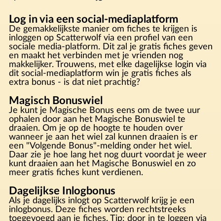
Log in via een social-mediaplatform
De gemakkelijkste manier om fiches te krijgen is
inloggen op Scatterwolf via een profiel van een
sociale media-platform. Dit zal je gratis fiches geven
en maakt het verbinden met je vrienden nog
makkelijker. Trouwens, met elke dagelijkse login via
dit social-mediaplatform win je gratis fiches als
extra bonus - is dat niet prachtig?
Magisch Bonuswiel
Je kunt je Magische Bonus eens om de twee uur
ophalen door aan het Magische Bonuswiel te
draaien. Om je op de hoogte te houden over
wanneer je aan het wiel zal kunnen draaien is er
een "Volgende Bonus"-melding onder het wiel.
Daar zie je hoe lang het nog duurt voordat je weer
kunt draaien aan het Magische Bonuswiel en zo
meer gratis fiches kunt verdienen.
Dagelijkse Inlogbonus
Als je dagelijks inlogt op Scatterwolf krijg je een
inlogbonus. Deze fiches worden rechtstreeks
toegevoegd aan je fiches. Tip: door in te loggen via