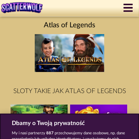
Atlas of Legends
SLOTY TAKIE JAK ATLAS OF LEGENDS
Dbamy o Twoją prywatność
My i nasi partnerzy
887
przechowujemy dane osobowe, np. dane