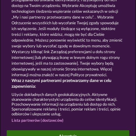
przeglądania lub unikalne identyfikatory, i uzyskujemy do nich
FORT BRAVE
SUPER PIGGY COINS
dostęp na Twoim urządzeniu. Wybranie Akceptuję umożliwia
technologiom śledzenia wspieranie celów wskazanych w sekcji
„My i nasi partnerzy przetwarzamy dane w celu”. . Wybranie
Odrzucenie wszystkich lub wycofanie Twojej zgody spowoduje
ich wyłączenie. Jeśli moduły śledzące są wyłączone, niektóre
treści i reklamy, które widzisz, mogą nie być dla Ciebie
odpowiednie. Możesz ponownie wyświetlić to menu, aby zmienić
swoje wybory lub wycofać zgodę w dowolnym momencie.
TEXAS TYCOON
OLD FISHERMAN
Wystarczy kliknąć link Zarządzaj preferencjami u dołu strony
internetowej [lub pływającą ikonę w lewym dolnym rogu strony
internetowej, jeśli ma to zastosowanie]. Twoje wybory będą
Zasady i warunki
Polityka prywatności
obowiązywały w naszej stronie Strona internetowa. Więcej
informacji można znaleźć w naszej Polityce prywatności.
Wraz z naszymi partnerami przetwarzamy dane w celu
Nota prawna
Firma
FAQ
Facebook
zapewnienia:
Prześlij wniosek o wypłatę
Użycie dokładnych danych geolokalizacyjnych. Aktywne
skanowanie charakterystyki urządzenia do celów identyfikacji.
Przechowywanie informacji na urządzeniu lub dostęp do nich.
Spersonalizowane reklamy i treści, pomiar reklam i treści, opinie
odbiorców i ulepszanie usług.
Lista partnerów (dostawców)
Gry społecznościowe mają przeznaczenie czysto
rozrywkowe i nie mają absolutnie żadnego wpływu