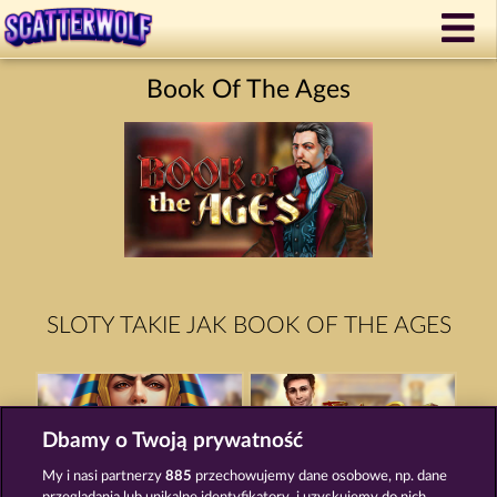
Book Of The Ages
SLOTY TAKIE JAK BOOK OF THE AGES
Dbamy o Twoją prywatność
My i nasi partnerzy
885
przechowujemy dane osobowe, np. dane