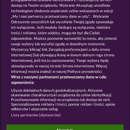
przeglądania lub unikalne identyfikatory, i uzyskujemy do nich
JACK POTTER AND THE BOOK OF TEOS
JACK POTTER & THE BOOK OF DYNASTIES 6
dostęp na Twoim urządzeniu. Wybranie Akceptuję umożliwia
technologiom śledzenia wspieranie celów wskazanych w sekcji
„My i nasi partnerzy przetwarzamy dane w celu”. . Wybranie
Odrzucenie wszystkich lub wycofanie Twojej zgody spowoduje
ich wyłączenie. Jeśli moduły śledzące są wyłączone, niektóre
treści i reklamy, które widzisz, mogą nie być dla Ciebie
odpowiednie. Możesz ponownie wyświetlić to menu, aby zmienić
swoje wybory lub wycofać zgodę w dowolnym momencie.
BOOKS AND BULLS
THE BLACK BOOK OF PIRATES
Wystarczy kliknąć link Zarządzaj preferencjami u dołu strony
internetowej [lub pływającą ikonę w lewym dolnym rogu strony
internetowej, jeśli ma to zastosowanie]. Twoje wybory będą
Zasady i warunki
Polityka prywatności
obowiązywały w naszej stronie Strona internetowa. Więcej
informacji można znaleźć w naszej Polityce prywatności.
Wraz z naszymi partnerami przetwarzamy dane w celu
Nota prawna
Firma
FAQ
Facebook
zapewnienia:
Prześlij wniosek o wypłatę
Użycie dokładnych danych geolokalizacyjnych. Aktywne
skanowanie charakterystyki urządzenia do celów identyfikacji.
Przechowywanie informacji na urządzeniu lub dostęp do nich.
Spersonalizowane reklamy i treści, pomiar reklam i treści, opinie
odbiorców i ulepszanie usług.
Lista partnerów (dostawców)
Gry społecznościowe mają przeznaczenie czysto
rozrywkowe i nie mają absolutnie żadnego wpływu