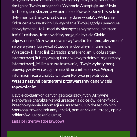
przeglądania lub unikalne identyfikatory, i uzyskujemy do nich
BEER PARTY
PIGGY KINGS
dostęp na Twoim urządzeniu. Wybranie Akceptuję umożliwia
technologiom śledzenia wspieranie celów wskazanych w sekcji
„My i nasi partnerzy przetwarzamy dane w celu”. . Wybranie
Odrzucenie wszystkich lub wycofanie Twojej zgody spowoduje
ich wyłączenie. Jeśli moduły śledzące są wyłączone, niektóre
treści i reklamy, które widzisz, mogą nie być dla Ciebie
odpowiednie. Możesz ponownie wyświetlić to menu, aby zmienić
swoje wybory lub wycofać zgodę w dowolnym momencie.
OLD FISHERMAN
EGYPTIAN MOON
Wystarczy kliknąć link Zarządzaj preferencjami u dołu strony
internetowej [lub pływającą ikonę w lewym dolnym rogu strony
internetowej, jeśli ma to zastosowanie]. Twoje wybory będą
Zasady i warunki
Polityka prywatności
obowiązywały w naszej stronie Strona internetowa. Więcej
informacji można znaleźć w naszej Polityce prywatności.
Wraz z naszymi partnerami przetwarzamy dane w celu
Nota prawna
Firma
FAQ
Facebook
zapewnienia:
Prześlij wniosek o wypłatę
Użycie dokładnych danych geolokalizacyjnych. Aktywne
skanowanie charakterystyki urządzenia do celów identyfikacji.
Przechowywanie informacji na urządzeniu lub dostęp do nich.
Spersonalizowane reklamy i treści, pomiar reklam i treści, opinie
odbiorców i ulepszanie usług.
Lista partnerów (dostawców)
Gry społecznościowe mają przeznaczenie czysto
rozrywkowe i nie mają absolutnie żadnego wpływu