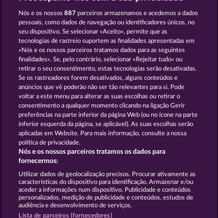
ROMAN LEGION XTREME
FORT BRAVE
Nós e os nossos
887
parceiros armazenamos e acedemos a dados
pessoais, como dados de navegação ou identificadores únicos, no
seu dispositivo. Se selecionar «Aceito», permite que as
tecnologias de rastreio suportem as finalidades apresentadas em
«Nós e os nossos parceiros tratamos dados para as seguintes
finalidades». Se, pelo contrário, selecionar «Rejeitar tudo» ou
retirar o seu consentimento, estas tecnologias serão desativadas.
SECRET MISSION
TEXAS TYCOON
Se os rastreadores forem desativados, alguns conteúdos e
anúncios que vê poderão não ser tão relevantes para si. Pode
voltar a este menu para alterar as suas escolhas ou retirar o
consentimento a qualquer momento clicando na ligação Gerir
Termos e Condições
preferências na parte inferior da página Web (ou no ícone na parte
inferior esquerda da página, se aplicável). As suas escolhas serão
Declaração de Privacidade
Marca
aplicadas em Website. Para mais informação, consulte a nossa
política de privacidade.
Nós e os nossos parceiros tratamos os dados para
Empresa
Perguntas frequentes
Facebook
fornecermos:
Enviar pedido de rescisão
Utilizar dados de geolocalização precisos. Procurar ativamente as
características do dispositivo para identificação. Armazenar e/ou
aceder a informações num dispositivo. Publicidade e conteúdos
personalizados, medição de publicidade e conteúdos, estudos de
audiência e desenvolvimento de serviços.
Lista de parceiros (fornecedores)