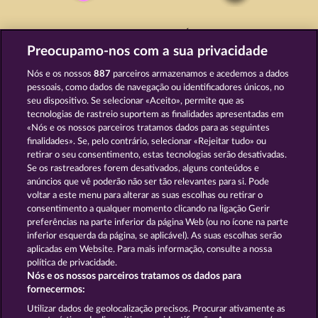
JOGUE GRÁTIS
Preocupamo-nos com a sua privacidade
Nós e os nossos
887
parceiros armazenamos e acedemos a dados
pessoais, como dados de navegação ou identificadores únicos, no
seu dispositivo. Se selecionar «Aceito», permite que as
tecnologias de rastreio suportem as finalidades apresentadas em
«Nós e os nossos parceiros tratamos dados para as seguintes
TOWER OF POWER
TEXAS TYCOON
finalidades». Se, pelo contrário, selecionar «Rejeitar tudo» ou
retirar o seu consentimento, estas tecnologias serão desativadas.
Se os rastreadores forem desativados, alguns conteúdos e
anúncios que vê poderão não ser tão relevantes para si. Pode
voltar a este menu para alterar as suas escolhas ou retirar o
consentimento a qualquer momento clicando na ligação Gerir
BACK TO THE FRUITS
CREATURES OF THE NIGHT
preferências na parte inferior da página Web (ou no ícone na parte
inferior esquerda da página, se aplicável). As suas escolhas serão
aplicadas em Website. Para mais informação, consulte a nossa
política de privacidade.
Nós e os nossos parceiros tratamos os dados para
fornecermos:
Termos e Condições
Utilizar dados de geolocalização precisos. Procurar ativamente as