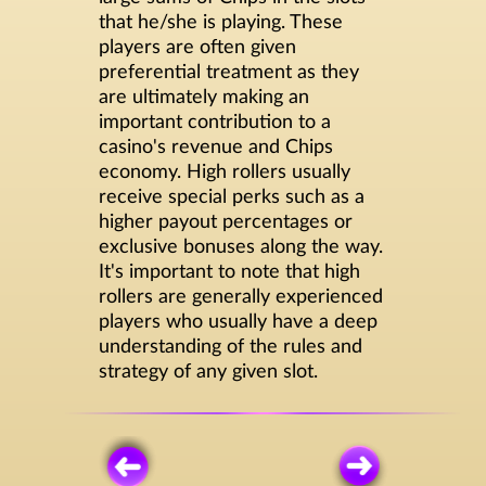
that he/she is playing. These
players are often given
preferential treatment as they
are ultimately making an
important contribution to a
casino's revenue and Chips
economy. High rollers usually
receive special perks such as a
higher payout percentages or
exclusive bonuses along the way.
It's important to note that high
rollers are generally experienced
players who usually have a deep
understanding of the rules and
strategy of any given slot.