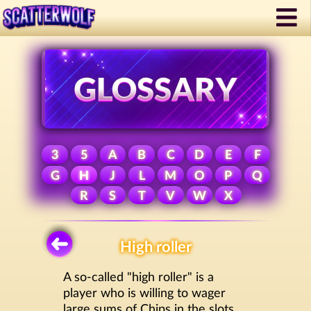
3
5
A
B
C
D
E
F
G
H
J
L
M
O
P
Q
R
S
T
V
W
X
High roller
A so-called "high roller" is a
player who is willing to wager
large sums of Chips in the slots