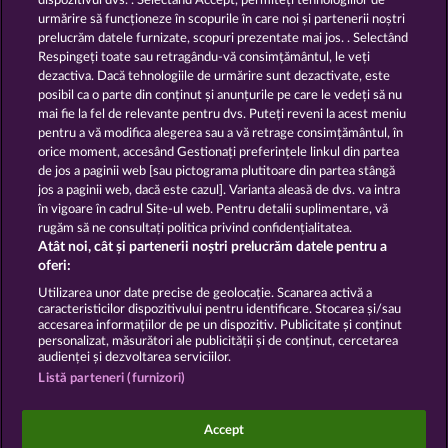
dispozitivul dvs. . Selectând Accept, permiteți tehnologiilor de
urmărire să funcționeze în scopurile în care noi și partenerii noștri
ROYAL SEVEN
GOLDEN EI OF
prelucrăm datele furnizate, scopuri prezentate mai jos. . Selectând
MOORHUHN
Respingeți toate sau retragându-vă consimțământul, le veți
dezactiva. Dacă tehnologiile de urmărire sunt dezactivate, este
Afișează toate jocurile
posibil ca o parte din conținut și anunțurile pe care le vedeți să nu
mai fie la fel de relevante pentru dvs. Puteți reveni la acest meniu
Termeni și condiții
pentru a vă modifica alegerea sau a vă retrage consimțământul, în
orice moment, accesând Gestionați preferințele linkul din partea
de jos a paginii web [sau pictograma plutitoare din partea stângă
Declarație de confidențialitate
jos a paginii web, dacă este cazul]. Varianta aleasă de dvs. va intra
în vigoare în cadrul Site-ul web. Pentru detalii suplimentare, vă
Asistență tehnică
Firmă
rugăm să ne consultați politica privind confidențialitatea.
Atât noi, cât și partenerii noștri prelucrăm datele pentru a
Întrebări frecvente
Facebook
oferi:
Utilizarea unor date precise de geolocație. Scanarea activă a
caracteristicilor dispozitivului pentru identificare. Stocarea și/sau
Trimite Cererea de Retragere
accesarea informațiilor de pe un dispozitiv. Publicitate și conținut
personalizat, măsurători ale publicității și de conținut, cercetarea
audienței și dezvoltarea serviciilor.
Listă parteneri (furnizori)
Jocurile din cazinoul de socializare au ca unic scop
Accept
distracția și nu influențează în niciun fel orice viitor