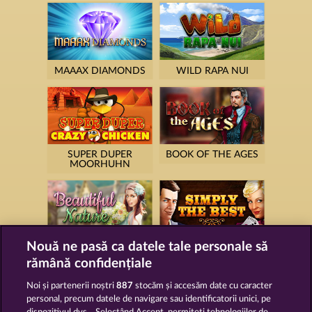
MAAAX DIAMONDS
WILD RAPA NUI
SUPER DUPER
BOOK OF THE AGES
MOORHUHN
Nouă ne pasă ca datele tale personale să
BEAUTIFUL NATURE
SIMPLY THE BEST
rămână confidențiale
Noi și partenerii noștri
887
stocăm și accesăm date cu caracter
personal, precum datele de navigare sau identificatorii unici, pe