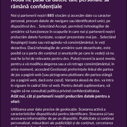
PALACE OF TREASURES
MAGIC BOOK 6
rămână confidențiale
Noi și partenerii noștri
885
stocăm și accesăm date cu caracter
personal, precum datele de navigare sau identificatorii unici, pe
dispozitivul dvs. . Selectând Accept, permiteți tehnologiilor de
urmărire să funcționeze în scopurile în care noi și partenerii noștri
prelucrăm datele furnizate, scopuri prezentate mai jos. . Selectând
Respingeți toate sau retragându-vă consimțământul, le veți
40 THIEVES
MAGIC BOOK
dezactiva. Dacă tehnologiile de urmărire sunt dezactivate, este
posibil ca o parte din conținut și anunțurile pe care le vedeți să nu
mai fie la fel de relevante pentru dvs. Puteți reveni la acest meniu
Termeni și condiții
pentru a vă modifica alegerea sau a vă retrage consimțământul, în
orice moment, accesând Gestionați preferințele linkul din partea
de jos a paginii web [sau pictograma plutitoare din partea stângă
Declarație de confidențialitate
jos a paginii web, dacă este cazul]. Varianta aleasă de dvs. va intra
în vigoare în cadrul Site-ul web. Pentru detalii suplimentare, vă
Asistență tehnică
Firmă
rugăm să ne consultați politica privind confidențialitatea.
Atât noi, cât și partenerii noștri prelucrăm datele pentru a
Întrebări frecvente
Facebook
oferi:
Utilizarea unor date precise de geolocație. Scanarea activă a
caracteristicilor dispozitivului pentru identificare. Stocarea și/sau
Trimite Cererea de Retragere
accesarea informațiilor de pe un dispozitiv. Publicitate și conținut
personalizat, măsurători ale publicității și de conținut, cercetarea