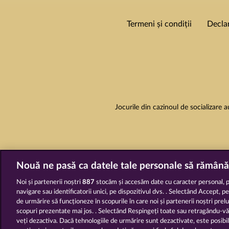
Termeni și condiții
Declar
Jocurile din cazinoul de socializare au
Nouă ne pasă ca datele tale personale să rămână
Noi și partenerii noștri
887
stocăm și accesăm date cu caracter personal, 
navigare sau identificatorii unici, pe dispozitivul dvs. . Selectând Accept, p
de urmărire să funcționeze în scopurile în care noi și partenerii noștri prel
scopuri prezentate mai jos. . Selectând Respingeți toate sau retragându-v
veți dezactiva. Dacă tehnologiile de urmărire sunt dezactivate, este posibil