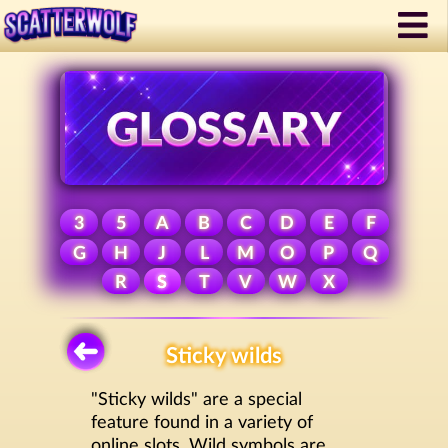
3
5
A
B
C
D
E
F
G
H
J
L
M
O
P
Q
R
S
T
V
W
X
Sticky wilds
"Sticky wilds" are a special
feature found in a variety of
online slots. Wild symbols are