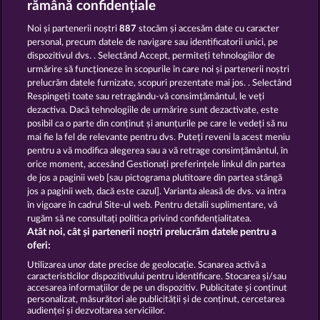
rămână confidențiale
Noi și partenerii noștri
887
stocăm și accesăm date cu caracter
personal, precum datele de navigare sau identificatorii unici, pe
dispozitivul dvs. . Selectând Accept, permiteți tehnologiilor de
PIGGY KINGS
MAJESTIC KING
urmărire să funcționeze în scopurile în care noi și partenerii noștri
prelucrăm datele furnizate, scopuri prezentate mai jos. . Selectând
Respingeți toate sau retragându-vă consimțământul, le veți
dezactiva. Dacă tehnologiile de urmărire sunt dezactivate, este
posibil ca o parte din conținut și anunțurile pe care le vedeți să nu
mai fie la fel de relevante pentru dvs. Puteți reveni la acest meniu
HALLOW REELS
7 SUPERNOVA FRUITS
pentru a vă modifica alegerea sau a vă retrage consimțământul, în
orice moment, accesând Gestionați preferințele linkul din partea
de jos a paginii web [sau pictograma plutitoare din partea stângă
jos a paginii web, dacă este cazul]. Varianta aleasă de dvs. va intra
în vigoare în cadrul Site-ul web. Pentru detalii suplimentare, vă
rugăm să ne consultați politica privind confidențialitatea.
Termeni și condiții
Atât noi, cât și partenerii noștri prelucrăm datele pentru a
oferi:
Declarație de confidențialitate
Utilizarea unor date precise de geolocație. Scanarea activă a
caracteristicilor dispozitivului pentru identificare. Stocarea și/sau
accesarea informațiilor de pe un dispozitiv. Publicitate și conținut
Asistență tehnică
Firmă
personalizat, măsurători ale publicității și de conținut, cercetarea
audienței și dezvoltarea serviciilor.