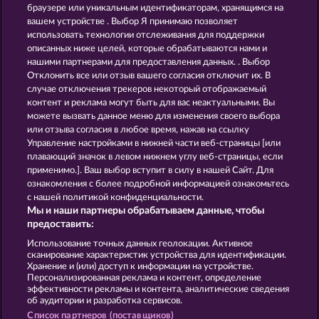
JACK POTTER & THE BOOK OF DYNASTIES 6
PHARAOS RICHES
браузере или уникальным идентификаторам, хранящимся на
вашем устройстве . Выбор Я принимаю позволяет
использовать технологии отслеживания для поддержки
описанных ниже целей, которые обрабатываются нами и
нашими партнерами для предоставления данных. . Выбор
Отклонить все или отзыв вашего согласия отключит их. В
случае отключения трекеров некоторый отображаемый
контент и реклама могут быть для вас неактуальными. Вы
RAMSES BOOK
LUCKY PHARAOH WILD
можете вызвать данное меню для изменения своего выбора
или отзыва согласия в любое время, нажав на ссылку
Управление настройками в нижней части веб-страницы [или
плавающий значок в левом нижнем углу веб-страницы, если
Правила
КОНФИДЕНЦИАЛЬНОСТЬ
применимо.]. Ваш выбор вступит в силу в нашей Сайт. Для
ознакомления с более подробной информацией ознакомьтесь
О компании
Компания
ЧаВо
с нашей политикой конфиденциальности.
Мы и наши партнеры обрабатываем данные, чтобы
Facebook
предоставить:
Использование точных данных геолокации. Активное
Отправить Запрос об Отказе
сканирование характеристик устройства для идентификации.
Хранение и (или) доступ к информации на устройстве.
Персонализированная реклама и контент, определение
эффективности рекламы и контента, аналитические сведения
об аудитории и разработка сервисов.
Список партнеров (поставщиков)