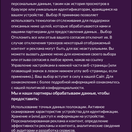
персональным данным, таким как история просмотров в
BLACK BEAUTY
ATLANTIC WILDS
браузере или уникальным идентификаторам, хранящимся на
вашем устройстве . Выбор Я принимаю позволяет
использовать технологии отслеживания для поддержки
описанных ниже целей, которые обрабатываются нами и
нашими партнерами для предоставления данных. . Выбор
Отклонить все или отзыв вашего согласия отключит их. В
случае отключения трекеров некоторый отображаемый
контент и реклама могут быть для вас неактуальными. Вы
NIGHT WOLVES
SAVANNA MOON
можете вызвать данное меню для изменения своего выбора
или отзыва согласия в любое время, нажав на ссылку
Управление настройками в нижней части веб-страницы [или
плавающий значок в левом нижнем углу веб-страницы, если
Правила
КОНФИДЕНЦИАЛЬНОСТЬ
применимо.]. Ваш выбор вступит в силу в нашей Сайт. Для
ознакомления с более подробной информацией ознакомьтесь
О компании
Компания
ЧаВо
с нашей политикой конфиденциальности.
Мы и наши партнеры обрабатываем данные, чтобы
Facebook
предоставить:
Использование точных данных геолокации. Активное
Отправить Запрос об Отказе
сканирование характеристик устройства для идентификации.
Хранение и (или) доступ к информации на устройстве.
Персонализированная реклама и контент, определение
эффективности рекламы и контента, аналитические сведения
об аудитории и разработка сервисов.