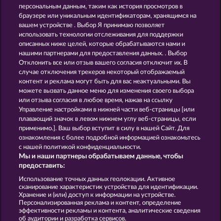
персональным данным, таким как история просмотров в
BEER PARTY
DEAD LEGION
браузере или уникальным идентификаторам, хранящимся на
вашем устройстве . Выбор Я принимаю позволяет
использовать технологии отслеживания для поддержки
описанных ниже целей, которые обрабатываются нами и
нашими партнерами для предоставления данных. . Выбор
Отклонить все или отзыв вашего согласия отключит их. В
случае отключения трекеров некоторый отображаемый
контент и реклама могут быть для вас неактуальными. Вы
JUICY JESTER
EGGCITING FRUITS - HOLD & SPIN
можете вызвать данное меню для изменения своего выбора
или отзыва согласия в любое время, нажав на ссылку
Управление настройками в нижней части веб-страницы [или
плавающий значок в левом нижнем углу веб-страницы, если
Правила
КОНФИДЕНЦИАЛЬНОСТЬ
применимо.]. Ваш выбор вступит в силу в нашей Сайт. Для
ознакомления с более подробной информацией ознакомьтесь
О компании
Компания
ЧаВо
с нашей политикой конфиденциальности.
Мы и наши партнеры обрабатываем данные, чтобы
Facebook
предоставить:
Использование точных данных геолокации. Активное
Отправить Запрос об Отказе
сканирование характеристик устройства для идентификации.
Хранение и (или) доступ к информации на устройстве.
Персонализированная реклама и контент, определение
эффективности рекламы и контента, аналитические сведения
об аудитории и разработка сервисов.