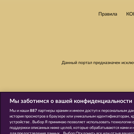
Правила
КО
Данный портал предназначен исключ
Мы заботимся о вашей конфиденциальности
Мы и наши
887
партнеры храним и имеем доступ к персональным дан
история просмотров в браузере или уникальным идентификаторам, х
устройстве . Выбор Я принимаю позволяет использовать технологии 
поддержки описанных ниже целей, которые обрабатываются нами и
для предоставления данных. . Выбор Отклонить все или отзыв вашег