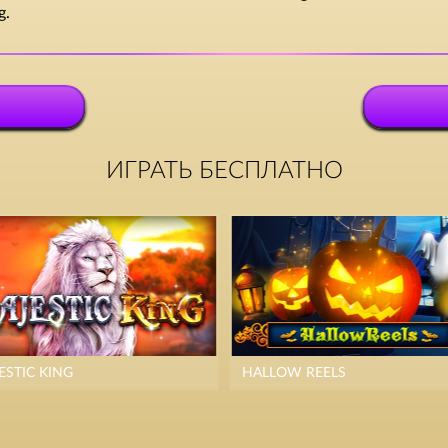
g.
ИГРАТЬ БЕСПЛАТНО
ESTIC KING
HALLOW REELS