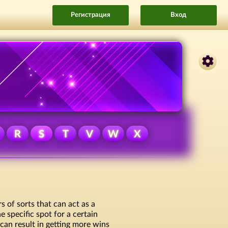
Регистрация
Вход
R
S
T
V
W
X
s of sorts that can act as a
 specific spot for a certain
an result in getting more wins