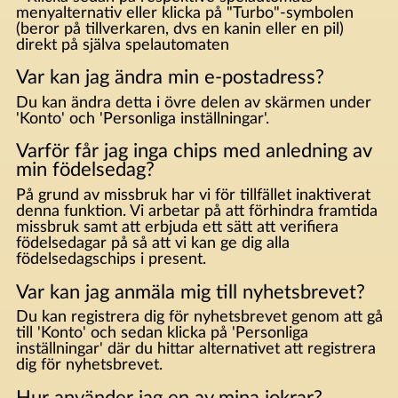
menyalternativ eller klicka på "Turbo"-symbolen
(beror på tillverkaren, dvs en kanin eller en pil)
direkt på själva spelautomaten
Var kan jag ändra min e-postadress?
Du kan ändra detta i övre delen av skärmen under
'Konto' och 'Personliga inställningar'.
Varför får jag inga chips med anledning av
min födelsedag?
På grund av missbruk har vi för tillfället inaktiverat
denna funktion. Vi arbetar på att förhindra framtida
missbruk samt att erbjuda ett sätt att verifiera
födelsedagar på så att vi kan ge dig alla
födelsedagschips i present.
Var kan jag anmäla mig till nyhetsbrevet?
Du kan registrera dig för nyhetsbrevet genom att gå
till 'Konto' och sedan klicka på 'Personliga
inställningar' där du hittar alternativet att registrera
dig för nyhetsbrevet.
Hur använder jag en av mina jokrar?