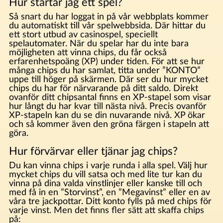
Hur startar jag ett spel?
Så snart du har loggat in på vår webbplats kommer
du automatiskt till vår spelwebbsida. Där hittar du
ett stort utbud av casinospel, speciellt
spelautomater. När du spelar har du inte bara
möjligheten att vinna chips, du får också
erfarenhetspoäng (XP) under tiden. För att se hur
många chips du har samlat, titta under ”KONTO”
uppe till höger på skärmen. Där ser du hur mycket
chips du har för närvarande på ditt saldo. Direkt
ovanför ditt chipsantal finns en XP-stapel som visar
hur långt du har kvar till nästa nivå. Precis ovanför
XP-stapeln kan du se din nuvarande nivå. XP ökar
och så kommer även den gröna färgen i stapeln att
göra.
Hur förvärvar eller tjänar jag chips?
Du kan vinna chips i varje runda i alla spel. Välj hur
mycket chips du vill satsa och med lite tur kan du
vinna på dina valda vinstlinjer eller kanske till och
med få in en ”Storvinst”, en ”Megavinst” eller en av
våra tre jackpottar. Ditt konto fylls på med chips för
varje vinst. Men det finns fler sätt att skaffa chips
på: