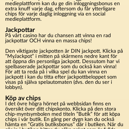
medieplattform kan du ge din inloggningsbonus en
extra knuff varje dag, eftersom du får ytterligare
chips för varje daglig inloggning via en social
medieplattform.
Jackpottar
På vårt casino har du chansen att vinna en rad
jackpottar OCH vinna en massa chips!
Den viktigaste jackpotten är DIN jackpott. Klicka på
”MyJackpot” i mitten på skärmens nedre kant för
att öppna din personliga jackpott. Dessutom har vi
spelbaserade jackpottar som du också kan vinna!
För att ta reda på i vilka spel du kan vinna en
jackpott i kan du titta efter jackpottbeloppet som
visas på själva spelautomaten (dvs. den du ser i
lobbyn).
Köp av chips
I det övre högra hörnet på webbsidan finns en
översikt över ditt chipskonto. Klicka på den stora
chip-myntsymbolen med titeln ”Butik” för att köpa
chips i vår butik. En gång per dygn kan du också
hämta en ”Gratis butiksbonus” där i butiken. När du