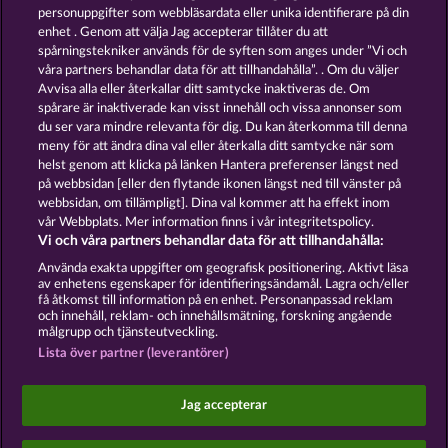
låsa upp ytterligare fördelar.
personuppgifter som webbläsardata eller unika identifierare på din
enhet . Genom att välja Jag accepterar tillåter du att
SUPPORT
spårningstekniker används för de syften som anges under ”Vi och
Om någon av dina frågor inte har besvarats här,
våra partners behandlar data för att tillhandahålla”. . Om du väljer
eller om du behöver ytterligare hjälp, är du
Avvisa alla eller återkallar ditt samtycke inaktiveras de. Om
välkommen att kontakta oss på följande e-
spårare är inaktiverade kan visst innehåll och vissa annonser som
postadress: support 'snabel-a' jackpot 'punkt' it
du ser vara mindre relevanta för dig. Du kan återkomma till denna
meny för att ändra dina val eller återkalla ditt samtycke när som
helst genom att klicka på länken Hantera preferenser längst ned
Användarvillkor
Sekretesspolicy
Avtryck
på webbsidan [eller den flytande ikonen längst ned till vänster på
webbsidan, om tillämpligt]. Dina val kommer att ha effekt inom
vår Webbplats. Mer information finns i vår integritetspolicy.
Om Företaget
FAQ
Facebook
Vi och våra partners behandlar data för att tillhandahålla:
Skicka in en begäran om att ångra köpet
Använda exakta uppgifter om geografisk positionering. Aktivt läsa
av enhetens egenskaper för identifieringsändamål. Lagra och/eller
få åtkomst till information på en enhet. Personanpassad reklam
och innehåll, reklam- och innehållsmätning, forskning angående
målgrupp och tjänsteutveckling.
Lista över partner (leverantörer)
Sociala casinospel är endast avsedda för
underhållningsändamål och har absolut inget
Jag accepterar
inflytande på eventuell framtida framgång i spel
med riktiga pengar.