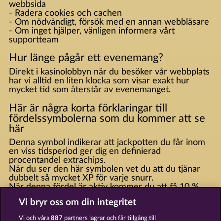
webbsida
- Radera cookies och cachen
- Om nödvändigt, försök med en annan webbläsare
- Om inget hjälper, vänligen informera vårt
supportteam
Hur länge pågår ett evenemang?
Direkt i kasinolobbyn när du besöker vår webbplats
har vi alltid en liten klocka som visar exakt hur
mycket tid som återstår av evenemanget.
Här är några korta förklaringar till
fördelssymbolerna som du kommer att se
här
Denna symbol indikerar att jackpotten du får inom
en viss tidsperiod ger dig en definierad
procentandel extrachips.
När du ser den här symbolen vet du att du tjänar
dubbelt så mycket XP för varje snurr.
När denna fördel är aktiv kommer du att få 10 %
extra på alla chipsinköp du gör.
Vi bryr oss om din integritet
Denna symbol representerar lojalitetspoäng. Samla
dessa poäng för att förbättra din lojalitetsstatus och
Vi och våra
887
partners lagrar och får tillgång till