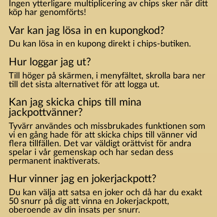
Ingen ytterligare multiplicering av chips sker när ditt
köp har genomförts!
Var kan jag lösa in en kupongkod?
Du kan lösa in en kupong direkt i chips-butiken.
Hur loggar jag ut?
Till höger på skärmen, i menyfältet, skrolla bara ner
till det sista alternativet för att logga ut.
Kan jag skicka chips till mina
jackpottvänner?
Tyvärr användes och missbrukades funktionen som
vi en gång hade för att skicka chips till vänner vid
flera tillfällen. Det var väldigt orättvist för andra
spelar i vår gemenskap och har sedan dess
permanent inaktiverats.
Hur vinner jag en jokerjackpott?
Du kan välja att satsa en joker och då har du exakt
50 snurr på dig att vinna en Jokerjackpott,
oberoende av din insats per snurr.