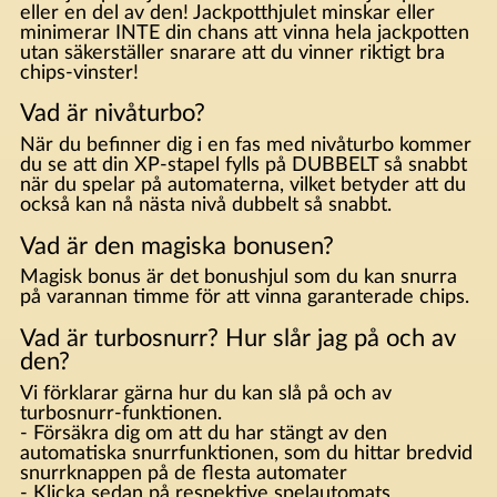
eller en del av den! Jackpotthjulet minskar eller
minimerar INTE din chans att vinna hela jackpotten
utan säkerställer snarare att du vinner riktigt bra
chips-vinster!
Vad är nivåturbo?
När du befinner dig i en fas med nivåturbo kommer
du se att din XP-stapel fylls på DUBBELT så snabbt
när du spelar på automaterna, vilket betyder att du
också kan nå nästa nivå dubbelt så snabbt.
Vad är den magiska bonusen?
Magisk bonus är det bonushjul som du kan snurra
på varannan timme för att vinna garanterade chips.
Vad är turbosnurr? Hur slår jag på och av
den?
Vi förklarar gärna hur du kan slå på och av
turbosnurr-funktionen.
- Försäkra dig om att du har stängt av den
automatiska snurrfunktionen, som du hittar bredvid
snurrknappen på de flesta automater
- Klicka sedan på respektive spelautomats