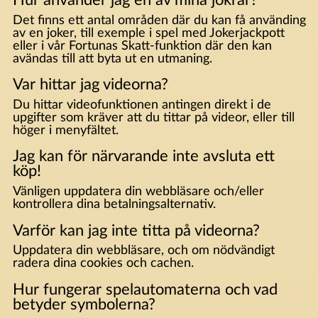
Det finns ett antal områden där du kan få använding
av en joker, till exemple i spel med Jokerjackpott
eller i vår Fortunas Skatt-funktion där den kan
avändas till att byta ut en utmaning.
Var hittar jag videorna?
Du hittar videofunktionen antingen direkt i de
upgifter som kräver att du tittar på videor, eller till
höger i menyfältet.
Jag kan för närvarande inte avsluta ett
köp!
Vänligen uppdatera din webbläsare och/eller
kontrollera dina betalningsalternativ.
Varför kan jag inte titta på videorna?
Uppdatera din webbläsare, och om nödvändigt
radera dina cookies och cachen.
Hur fungerar spelautomaterna och vad
betyder symbolerna?