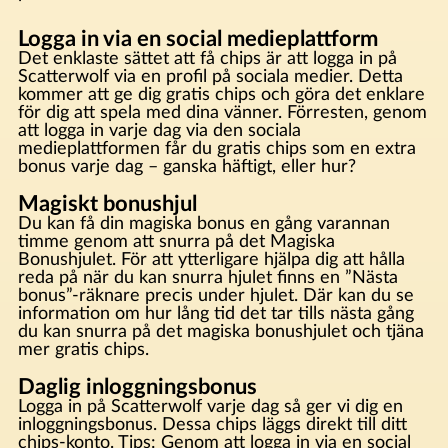
Logga in via en social medieplattform
Det enklaste sättet att få chips är att logga in på
Scatterwolf via en profil på sociala medier. Detta
kommer att ge dig gratis chips och göra det enklare
för dig att spela med dina vänner. Förresten, genom
att logga in varje dag via den sociala
medieplattformen får du gratis chips som en extra
bonus varje dag – ganska häftigt, eller hur?
Magiskt bonushjul
Du kan få din magiska bonus en gång varannan
timme genom att snurra på det Magiska
Bonushjulet. För att ytterligare hjälpa dig att hålla
reda på när du kan snurra hjulet finns en ”Nästa
bonus”-räknare precis under hjulet. Där kan du se
information om hur lång tid det tar tills nästa gång
du kan snurra på det magiska bonushjulet och tjäna
mer gratis chips.
Daglig inloggningsbonus
Logga in på Scatterwolf varje dag så ger vi dig en
inloggningsbonus. Dessa chips läggs direkt till ditt
chips-konto. Tips: Genom att logga in via en social