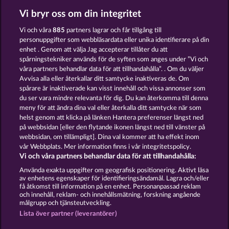
Vi bryr oss om din integritet
FRUITS FIRST DIAMOND TREASURES
WILD RUBIES
Vi och våra
885
partners lagrar och får tillgång till
personuppgifter som webbläsardata eller unika identifierare på din
enhet . Genom att välja Jag accepterar tillåter du att
spårningstekniker används för de syften som anges under ”Vi och
våra partners behandlar data för att tillhandahålla”. . Om du väljer
Avvisa alla eller återkallar ditt samtycke inaktiveras de. Om
spårare är inaktiverade kan visst innehåll och vissa annonser som
MALLORCA WILDS
3 GOLDEN CHERRIES
du ser vara mindre relevanta för dig. Du kan återkomma till denna
meny för att ändra dina val eller återkalla ditt samtycke när som
helst genom att klicka på länken Hantera preferenser längst ned
Användarvillkor
Sekretesspolicy
Avtryck
på webbsidan [eller den flytande ikonen längst ned till vänster på
webbsidan, om tillämpligt]. Dina val kommer att ha effekt inom
vår Webbplats. Mer information finns i vår integritetspolicy.
Om Företaget
FAQ
Facebook
Vi och våra partners behandlar data för att tillhandahålla:
Skicka in en begäran om att ångra köpet
Använda exakta uppgifter om geografisk positionering. Aktivt läsa
av enhetens egenskaper för identifieringsändamål. Lagra och/eller
få åtkomst till information på en enhet. Personanpassad reklam
och innehåll, reklam- och innehållsmätning, forskning angående
målgrupp och tjänsteutveckling.
Lista över partner (leverantörer)