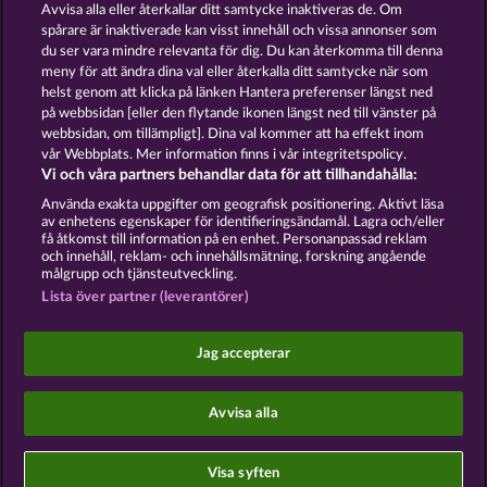
Avvisa alla eller återkallar ditt samtycke inaktiveras de. Om
spårare är inaktiverade kan visst innehåll och vissa annonser som
BEER PARTY
SNEGUROCHKA
du ser vara mindre relevanta för dig. Du kan återkomma till denna
meny för att ändra dina val eller återkalla ditt samtycke när som
helst genom att klicka på länken Hantera preferenser längst ned
Användarvillkor
Sekretesspolicy
Avtryck
på webbsidan [eller den flytande ikonen längst ned till vänster på
webbsidan, om tillämpligt]. Dina val kommer att ha effekt inom
Om Företaget
FAQ
Facebook
vår Webbplats. Mer information finns i vår integritetspolicy.
Vi och våra partners behandlar data för att tillhandahålla:
Skicka in en begäran om att ångra köpet
Använda exakta uppgifter om geografisk positionering. Aktivt läsa
av enhetens egenskaper för identifieringsändamål. Lagra och/eller
få åtkomst till information på en enhet. Personanpassad reklam
och innehåll, reklam- och innehållsmätning, forskning angående
målgrupp och tjänsteutveckling.
Lista över partner (leverantörer)
Sociala casinospel är endast avsedda för
underhållningsändamål och har absolut inget
Jag accepterar
inflytande på eventuell framtida framgång i spel
med riktiga pengar.
©2026 Whow Games GmbH
Avvisa alla
Visa syften